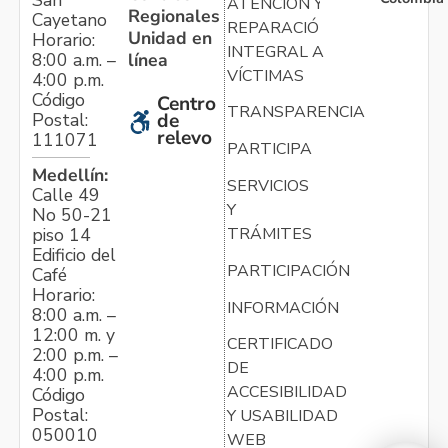
San
ATENCIÓN Y
Regionales
Cayetano
REPARACIÓN
Unidad en
Horario:
INTEGRAL A
línea
8:00 a.m. –
VÍCTIMAS
4:00 p.m.
Código
Centro
TRANSPARENCIA
Postal:
de
relevo
111071
PARTICIPA
Medellín:
SERVICIOS
Calle 49
Y
No 50-21
TRÁMITES
piso 14
Edificio del
PARTICIPACIÓN
Café
Horario:
INFORMACIÓN
8:00 a.m. –
12:00 m. y
CERTIFICADO
2:00 p.m. –
DE
4:00 p.m.
ACCESIBILIDAD
Código
Postal:
Y USABILIDAD
050010
WEB