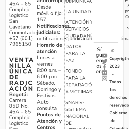
anticorrupción:
COMUNICACIONES
46A – 65
Desde
Complejo
pr
LA UNIDAD
móvil o fijo:
logístico
C
157
San
ATENCIÓN Y
Notificaciones
Cayetano
M
SERVICIOS
judiciales:
Conmutador:
CIUDADANÍA
+57 (601)
notificaciones.juridicauariv@unidadvictim
7965150
Horario de
DATOS
Sí
atención
©
PARA LA
gu
Lunes a
Copyrigth
VENTA
en
PAZ
viernes
NILLA
os
2023
8:00 a.m. –
ÚNICA
FONDO
en:
-
6:00 p.m.
DE
PARA LA
Todos
RADIC
Sábado,
REPARACIÓN
ACIÓN
Domingo y
los
A VÍCTIMAS
Bogotá:
Festivos
derechos
Carrera
Auto
SNARIV-
reservado
85D No.
consulta
SISTEMA
46A – 65
Gobierno
Puntos de
NACIONAL
Complejo
Atención y
de
logístico
DE
Centros
Colombia