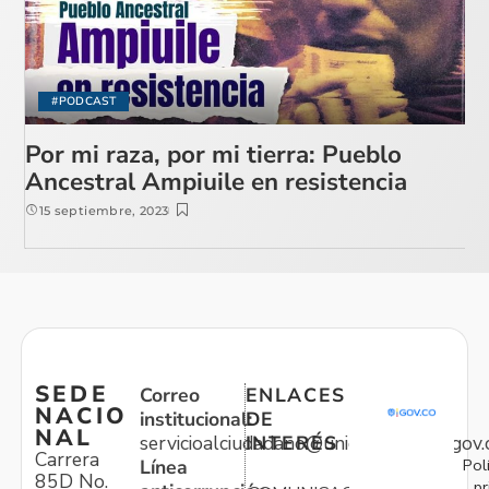
#PODCAST
Por mi raza, por mi tierra: Pueblo
Ancestral Ampiuile en resistencia
15 septiembre, 2023
SEDE
Correo
ENLACES
NACIO
institucional:
DE
NAL
servicioalciudadano@unidadvictimas.gov.
INTERÉS
Carrera
Pol
Línea
85D No.
pr