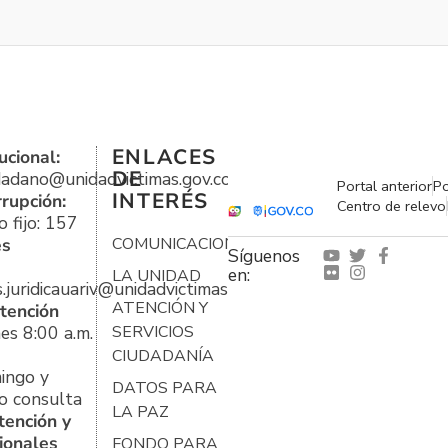
ENLACES
ucional:
DE
udadano@unidadvictimas.gov.co
Portal anterior
Po
INTERÉS
rrupción:
Centro de relevo
 fijo: 157
es
COMUNICACIONES
Síguenos
en:
LA UNIDAD
s.juridicauariv@unidadvictimas.gov.co
ATENCIÓN Y
tención
es 8:00 a.m.
SERVICIOS
CIUDADANÍA
ingo y
DATOS PARA
o consulta
LA PAZ
tención y
ionales
FONDO PARA