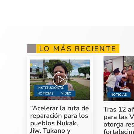
LO MÁS RECIENTE
INSTITUCIONAL
NOTICIAS
VIDEO
NOTICIAS
“Acelerar la ruta de
Tras 12 a
reparación para los
para las V
pueblos Nukak,
otorga re
Jiw, Tukano y
fortaleci