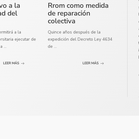
vo a la
Rrom como medida
ad del
de reparación
colectiva
mitirá a la
Quince años después de la
sitaria ejecutar de
expedición del Decreto Ley 4634
ma
...
de
...
LEER MÁS
LEER MÁS