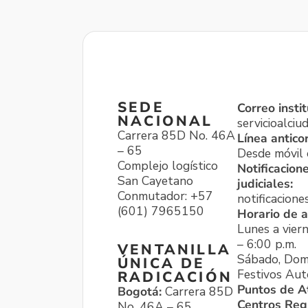
SEDE
Correo instit
NACIONAL
servicioalci
Carrera 85D No. 46A
Línea antico
– 65
Desde móvil o
Complejo logístico
Notificacion
San Cayetano
judiciales:
Conmutador: +57
notificacione
(601) 7965150
Horario de a
Lunes a viern
– 6:00 p.m.
VENTANILLA
Sábado, Dom
ÚNICA DE
Festivos Aut
RADICACIÓN
Puntos de A
Bogotá:
Carrera 85D
Centros Reg
No. 46A – 65