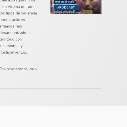
Cauca, resguardo ha
sido víctima de todos
#PODCAST
los tipos de violencia,
donde actores
armados han
desarmonizado su
territorio con
incursiones y
hostigamientos.
15 septiembre, 2023