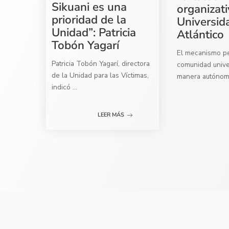
Sikuani es una
organizati
prioridad de la
Universid
Unidad”: Patricia
Atlántico
Tobón Yagarí
El mecanismo per
Patricia Tobón Yagarí, directora
comunidad univer
de la Unidad para las Víctimas,
manera autóno
indicó
...
LEER MÁS