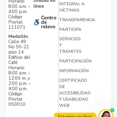
Unidad en
Horario:
INTEGRAL A
línea
8:00 a.m. –
VÍCTIMAS
4:00 p.m.
Código
Centro
TRANSPARENCIA
Postal:
de
relevo
111071
PARTICIPA
Medellín:
SERVICIOS
Calle 49
Y
No 50-21
TRÁMITES
piso 14
Edificio del
PARTICIPACIÓN
Café
Horario:
INFORMACIÓN
8:00 a.m. –
12:00 m. y
CERTIFICADO
2:00 p.m. –
DE
4:00 p.m.
ACCESIBILIDAD
Código
Postal:
Y USABILIDAD
050010
WEB
4
Estamos en línea