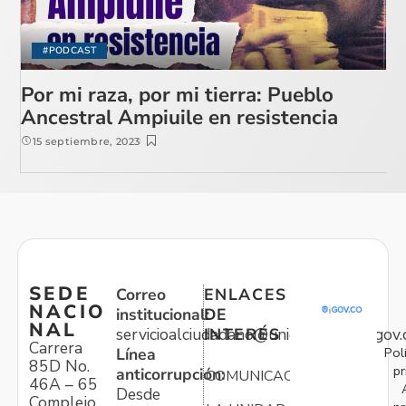
#PODCAST
Por mi raza, por mi tierra: Pueblo
Ancestral Ampiuile en resistencia
15 septiembre, 2023
SEDE
Correo
ENLACES
NACIO
institucional:
DE
NAL
servicioalciudadano@unidadvictimas.gov.
INTERÉS
Carrera
Pol
Línea
85D No.
pr
anticorrupción:
COMUNICACIONES
46A – 65
Desde
Complejo