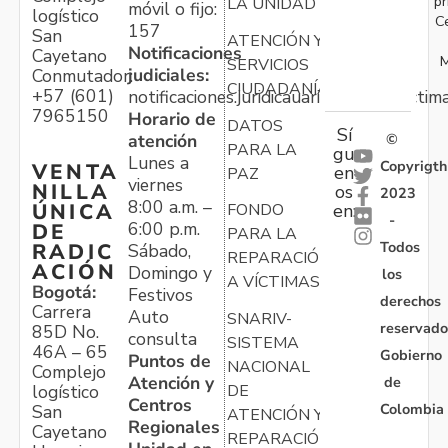
pr
LA UNIDAD
móvil o fijo:
logístico
C
157
San
ATENCIÓN Y
Notificaciones
Cayetano
M
SERVICIOS
judiciales:
Conmutador:
CIUDADANÍA
+57 (601)
notificaciones.juridicauariv@unidadvictim
7965150
Horario de
DATOS
Sí
atención
©
PARA LA
gu
Lunes a
Copyrigth
VENTA
en
PAZ
viernes
NILLA
os
2023
8:00 a.m. –
ÚNICA
FONDO
en:
-
6:00 p.m.
DE
PARA LA
Todos
RADIC
Sábado,
REPARACIÓN
ACIÓN
Domingo y
los
A VÍCTIMAS
Bogotá:
Festivos
derechos
Carrera
Auto
SNARIV-
reservado
85D No.
consulta
SISTEMA
46A – 65
Gobierno
Puntos de
NACIONAL
Complejo
Atención y
de
logístico
DE
Centros
Colombia
San
ATENCIÓN Y
Regionales
Cayetano
REPARACIÓN