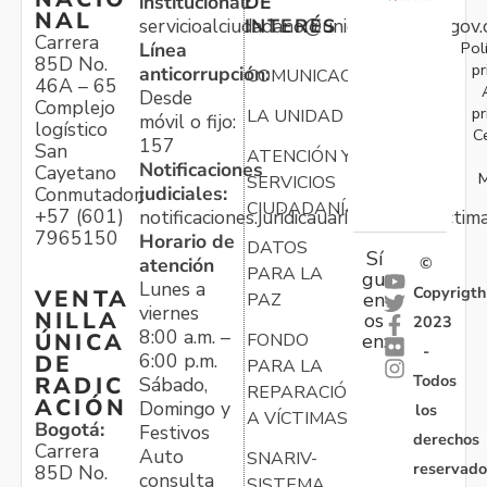
institucional:
DE
NAL
servicioalciudadano@unidadvictimas.gov.
INTERÉS
Carrera
Pol
Línea
85D No.
pr
anticorrupción:
COMUNICACIONES
46A – 65
Desde
Complejo
pr
LA UNIDAD
móvil o fijo:
logístico
C
157
San
ATENCIÓN Y
Notificaciones
Cayetano
M
SERVICIOS
judiciales:
Conmutador:
CIUDADANÍA
+57 (601)
notificaciones.juridicauariv@unidadvictim
7965150
Horario de
DATOS
Sí
atención
©
PARA LA
gu
Lunes a
Copyrigth
VENTA
en
PAZ
viernes
NILLA
os
2023
8:00 a.m. –
ÚNICA
FONDO
en:
-
6:00 p.m.
DE
PARA LA
Todos
RADIC
Sábado,
REPARACIÓN
ACIÓN
Domingo y
los
A VÍCTIMAS
Bogotá:
Festivos
derechos
Carrera
Auto
SNARIV-
reservado
85D No.
consulta
SISTEMA