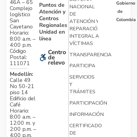
46A – 65
Gobierno
Puntos de
NACIONAL
Complejo
Atención y
de
logístico
DE
Centros
Colombia
San
ATENCIÓN Y
Regionales
Cayetano
REPARACIÓN
Unidad en
Horario:
INTEGRAL A
línea
8:00 a.m. –
VÍCTIMAS
4:00 p.m.
Código
Centro
TRANSPARENCIA
Postal:
de
relevo
111071
PARTICIPA
Medellín:
SERVICIOS
Calle 49
Y
No 50-21
TRÁMITES
piso 14
Edificio del
PARTICIPACIÓN
Café
Horario:
INFORMACIÓN
8:00 a.m. –
12:00 m. y
CERTIFICADO
2:00 p.m. –
DE
4:00 p.m.