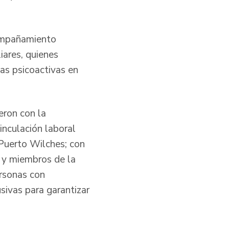
compañamiento
iares, quienes
ias psicoactivas en
eron con la
inculación laboral
 Puerto Wilches; con
d y miembros de la
ersonas con
sivas para garantizar