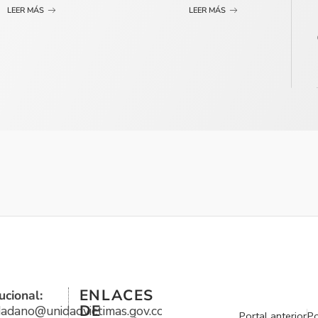
LEER MÁS
LEER MÁS
ENLACES
ucional:
DE
udadano@unidadvictimas.gov.co
Portal anterior
Po