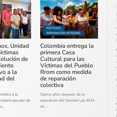
NOTICIAS
REPARACIÓN INTEGRAL
ños, Unidad
Colombia entrega la
íctimas
primera Casa
solución de
Cultural para las
miento
Víctimas del Pueblo
vo a la
Rrom como medida
ad del
de reparación
colectiva
mitirá a la
Quince años después de la
sitaria ejecutar de
expedición del Decreto Ley 4634
ma
...
de
...