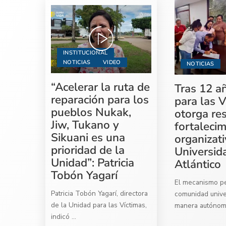
INSTITUCIONAL
NOTICIAS
VIDEO
NOTICIAS
“Acelerar la ruta de
Tras 12 a
reparación para los
para las V
pueblos Nukak,
otorga re
Jiw, Tukano y
fortaleci
Sikuani es una
organizati
prioridad de la
Universid
Unidad”: Patricia
Atlántico
Tobón Yagarí
El mecanismo per
Patricia Tobón Yagarí, directora
comunidad univer
de la Unidad para las Víctimas,
manera autóno
indicó
...