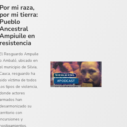
Por mi raza,
por mi tierra:
Pueblo
Ancestral
Ampiuile en
resistencia
El Resguardo Ampuile
o Ambaló, ubicado en
el municipio de Silvia,
Cauca, resguardo ha
sido víctima de todos
#PODCAST
los tipos de violencia,
donde actores
armados han
desarmonizado su
territorio con
incursiones y
hostigamientos.