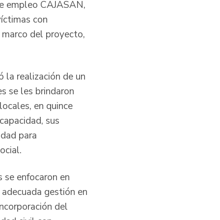
a de empleo CAJASAN,
víctimas con
l marco del proyecto,
ó la realización de un
s se les brindaron
locales, en quince
scapacidad, sus
cidad para
ocial.
és se enfocaron en
a adecuada gestión en
incorporación del