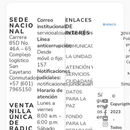
SEDE
Correo
ENLACES
NACIO
institucional:
DE
NAL
servicioalciudadano@unidadvictimas.gov.
INTERÉS
Carrera
Pol
Línea
85D No.
pr
anticorrupción:
COMUNICACIONES
46A – 65
Desde
Complejo
pr
LA UNIDAD
móvil o fijo:
logístico
C
157
San
ATENCIÓN Y
Notificaciones
Cayetano
M
SERVICIOS
judiciales:
Conmutador:
CIUDADANÍA
+57 (601)
notificaciones.juridicauariv@unidadvictim
7965150
Horario de
DATOS
Sí
atención
©
PARA LA
gu
Lunes a
Copyrigth
VENTA
en
PAZ
viernes
NILLA
os
2023
8:00 a.m. –
ÚNICA
FONDO
en:
-
6:00 p.m.
DE
PARA LA
Todos
RADIC
Sábado,