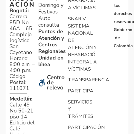
REPARACIÓN
ACIÓN
Domingo y
los
A VÍCTIMAS
Bogotá:
Festivos
derechos
Carrera
Auto
SNARIV-
reservado
85D No.
consulta
SISTEMA
46A – 65
Gobierno
Puntos de
NACIONAL
Complejo
Atención y
de
logístico
DE
Centros
Colombia
San
ATENCIÓN Y
Regionales
Cayetano
REPARACIÓN
Unidad en
Horario:
INTEGRAL A
línea
8:00 a.m. –
VÍCTIMAS
4:00 p.m.
Código
Centro
TRANSPARENCIA
Postal:
de
relevo
111071
PARTICIPA
Medellín:
SERVICIOS
Calle 49
Y
No 50-21
TRÁMITES
piso 14
Edificio del
PARTICIPACIÓN
Café