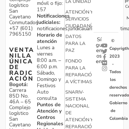
pr
LA UNIDAD
móvil o fijo:
logístico
C
157
San
ATENCIÓN Y
Notificaciones
Cayetano
M
SERVICIOS
judiciales:
Conmutador:
CIUDADANÍA
+57 (601)
notificaciones.juridicauariv@unidadvictim
7965150
Horario de
DATOS
Sí
atención
©
PARA LA
gu
Lunes a
Copyrigth
VENTA
en
PAZ
viernes
NILLA
os
2023
8:00 a.m. –
ÚNICA
FONDO
en:
-
6:00 p.m.
DE
PARA LA
Todos
RADIC
Sábado,
REPARACIÓN
ACIÓN
Domingo y
los
A VÍCTIMAS
Bogotá:
Festivos
derechos
Carrera
Auto
SNARIV-
reservado
85D No.
consulta
SISTEMA
46A – 65
Gobierno
Puntos de
NACIONAL
Complejo
Atención y
de
logístico
DE
Centros
Colombia
San
ATENCIÓN Y
Regionales
Cayetano
REPARACIÓN