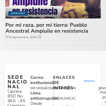
#PODCAST
Por mi raza, por mi tierra: Pueblo
Ancestral Ampiuile en resistencia
15 septiembre, 2023
SEDE
Correo
ENLACES
NACIO
institucional:
DE
NAL
servicioalciudadano@unidadvictimas.gov.
INTERÉS
Carrera
Pol
Línea
85D No.
pr
anticorrupción:
COMUNICACIONES
46A – 65
Desde
Complejo