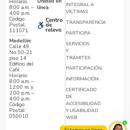
Unidad en
Horario:
INTEGRAL A
línea
8:00 a.m. –
VÍCTIMAS
4:00 p.m.
Código
Centro
TRANSPARENCIA
Postal:
de
relevo
111071
PARTICIPA
Medellín:
SERVICIOS
Calle 49
Y
No 50-21
TRÁMITES
piso 14
Edificio del
PARTICIPACIÓN
Café
Horario:
INFORMACIÓN
8:00 a.m. –
12:00 m. y
CERTIFICADO
2:00 p.m. –
DE
4:00 p.m.
ACCESIBILIDAD
Código
Postal:
Y USABILIDAD
050010
WEB
4
Estamos en línea