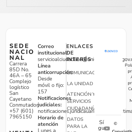
SEDE
Correo
ENLACES
NACIO
institucional:
DE
NAL
servicioalciudadano@unidadvictimas.gov.
INTERÉS
Carrera
Pol
Línea
85D No.
pr
anticorrupción:
COMUNICACIONES
46A – 65
Desde
Complejo
pr
LA UNIDAD
móvil o fijo:
logístico
C
157
San
ATENCIÓN Y
Notificaciones
Cayetano
M
SERVICIOS
judiciales:
Conmutador:
CIUDADANÍA
+57 (601)
notificaciones.juridicauariv@unidadvictim
7965150
Horario de
DATOS
Sí
atención
©
PARA LA
gu
Lunes a
Copyrigth