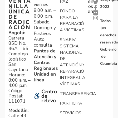
VENTA
en
PAZ
viernes
NILLA
os
2023
8:00 a.m. –
ÚNICA
FONDO
en:
-
6:00 p.m.
DE
PARA LA
Todos
RADIC
Sábado,
REPARACIÓN
ACIÓN
Domingo y
los
A VÍCTIMAS
Bogotá:
Festivos
derechos
Carrera
Auto
SNARIV-
reservado
85D No.
consulta
SISTEMA
46A – 65
Gobierno
Puntos de
NACIONAL
Complejo
Atención y
de
logístico
DE
Centros
Colombia
San
ATENCIÓN Y
Regionales
Cayetano
REPARACIÓN
Unidad en
Horario:
INTEGRAL A
línea
8:00 a.m. –
VÍCTIMAS
4:00 p.m.
Código
Centro
TRANSPARENCIA
Postal:
de
relevo
111071
PARTICIPA
Medellín:
SERVICIOS
Calle 49