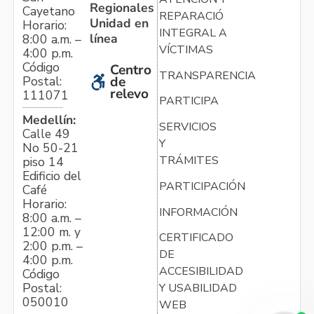
Regionales
Cayetano
REPARACIÓN
Unidad en
Horario:
INTEGRAL A
línea
8:00 a.m. –
VÍCTIMAS
4:00 p.m.
Código
Centro
TRANSPARENCIA
Postal:
de
relevo
111071
PARTICIPA
Medellín:
SERVICIOS
Calle 49
Y
No 50-21
TRÁMITES
piso 14
Edificio del
PARTICIPACIÓN
Café
Horario:
INFORMACIÓN
8:00 a.m. –
12:00 m. y
CERTIFICADO
2:00 p.m. –
DE
4:00 p.m.
ACCESIBILIDAD
Código
Postal:
Y USABILIDAD
050010
WEB