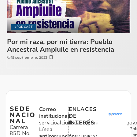
#PODCAST
Por mi raza, por mi tierra: Pueblo
Ancestral Ampiuile en resistencia
15 septiembre, 2023
SEDE
Correo
ENLACES
NACIO
institucional:
DE
NAL
servicioalciudadano@unidadvictimas.gov.
INTERÉS
Carrera
Pol
Línea
85D No.
pr
anticorrupción:
COMUNICACIONES