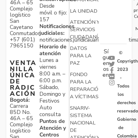
46A – 65
Desde
Complejo
pr
LA UNIDAD
móvil o fijo:
logístico
C
157
San
ATENCIÓN Y
Notificaciones
Cayetano
M
SERVICIOS
judiciales:
Conmutador:
CIUDADANÍA
+57 (601)
notificaciones.juridicauariv@unidadvictim
7965150
Horario de
DATOS
Sí
atención
©
PARA LA
gu
Lunes a
Copyrigth
VENTA
en
PAZ
viernes
NILLA
os
2023
8:00 a.m. –
ÚNICA
FONDO
en:
-
6:00 p.m.
DE
PARA LA
Todos
RADIC
Sábado,
REPARACIÓN
ACIÓN
Domingo y
los
A VÍCTIMAS
Bogotá:
Festivos
derechos
Carrera
Auto
SNARIV-
reservado
85D No.
consulta
SISTEMA
46A – 65
Gobierno
Puntos de
NACIONAL
Complejo
Atención y
de
logístico
DE
Centros
Colombia
San
ATENCIÓN Y