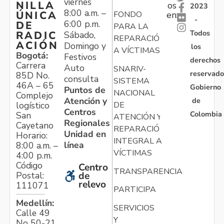
viernes
NILLA
os
2023
8:00 a.m. –
ÚNICA
FONDO
en:
-
6:00 p.m.
DE
PARA LA
Todos
RADIC
Sábado,
REPARACIÓN
ACIÓN
Domingo y
los
A VÍCTIMAS
Bogotá:
Festivos
derechos
Carrera
Auto
SNARIV-
reservado
85D No.
consulta
SISTEMA
46A – 65
Gobierno
Puntos de
NACIONAL
Complejo
Atención y
de
logístico
DE
Centros
Colombia
San
ATENCIÓN Y
Regionales
Cayetano
REPARACIÓN
Unidad en
Horario:
INTEGRAL A
línea
8:00 a.m. –
VÍCTIMAS
4:00 p.m.
Código
Centro
TRANSPARENCIA
Postal:
de
relevo
111071
PARTICIPA
Medellín:
SERVICIOS
Calle 49
Y
No 50-21