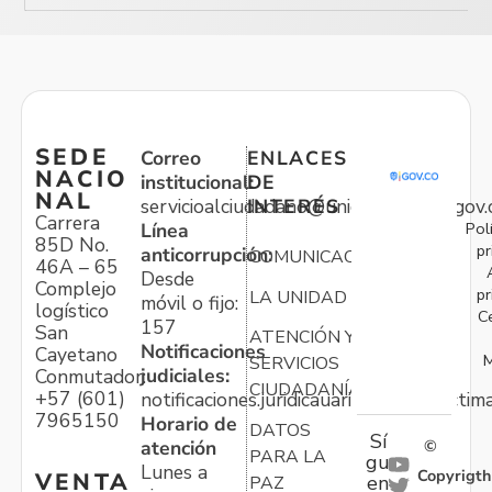
SEDE
Correo
ENLACES
NACIO
institucional:
DE
NAL
servicioalciudadano@unidadvictimas.gov.
INTERÉS
Carrera
Pol
Línea
85D No.
pr
anticorrupción:
COMUNICACIONES
46A – 65
Desde
Complejo
pr
LA UNIDAD
móvil o fijo:
logístico
C
157
San
ATENCIÓN Y
Notificaciones
Cayetano
M
SERVICIOS
judiciales:
Conmutador:
CIUDADANÍA
+57 (601)
notificaciones.juridicauariv@unidadvictim
7965150
Horario de
DATOS
Sí
atención
©
PARA LA
gu
Lunes a
Copyrigth
VENTA
en
PAZ