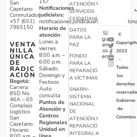
157
San
ATENCIÓN Y
Notificaciones
Cayetano
M
SERVICIOS
judiciales:
Conmutador:
CIUDADANÍA
+57 (601)
notificaciones.juridicauariv@unidadvictim
7965150
Horario de
DATOS
Sí
atención
©
PARA LA
gu
Lunes a
Copyrigth
VENTA
en
PAZ
viernes
NILLA
os
2023
8:00 a.m. –
ÚNICA
FONDO
en:
-
6:00 p.m.
DE
PARA LA
Todos
RADIC
Sábado,
REPARACIÓN
ACIÓN
Domingo y
los
A VÍCTIMAS
Bogotá:
Festivos
derechos
Carrera
Auto
SNARIV-
reservado
85D No.
consulta
SISTEMA
46A – 65
Gobierno
Puntos de
NACIONAL
Complejo
Atención y
de
logístico
DE
Centros
Colombia
San
ATENCIÓN Y
Regionales
Cayetano
REPARACIÓN
Unidad en
Horario:
INTEGRAL A
línea
8:00 a.m. –