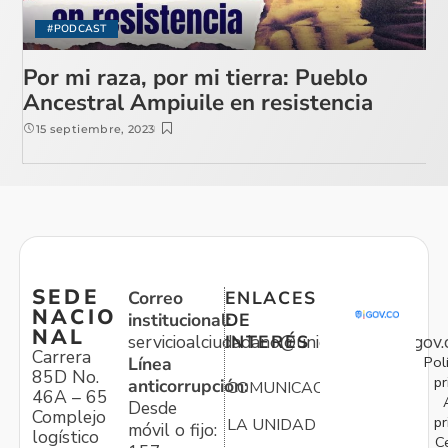
#PODCAST
Por mi raza, por mi tierra: Pueblo
Ancestral Ampiuile en resistencia
15 septiembre, 2023
SEDE
Correo
ENLACES
NACIO
institucional:
DE
NAL
servicioalciudadano@unidadvictimas.gov.
INTERÉS
Carrera
Pol
Línea
85D No.
pr
anticorrupción:
COMUNICACIONES
46A – 65
Desde
Complejo
pr
LA UNIDAD
móvil o fijo:
logístico
C