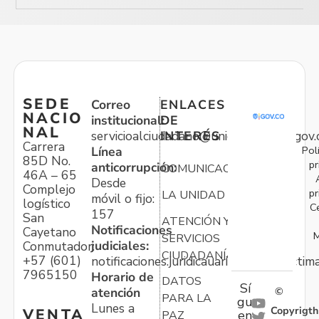
SEDE
Correo
ENLACES
NACIO
institucional:
DE
NAL
servicioalciudadano@unidadvictimas.gov.
INTERÉS
Carrera
Pol
Línea
85D No.
pr
anticorrupción:
COMUNICACIONES
46A – 65
Desde
Complejo
pr
LA UNIDAD
móvil o fijo:
logístico
C
157
San
ATENCIÓN Y
Notificaciones
Cayetano
M
SERVICIOS
judiciales:
Conmutador:
CIUDADANÍA
+57 (601)
notificaciones.juridicauariv@unidadvictim
7965150
Horario de
DATOS
Sí
atención
©
PARA LA
gu
Lunes a
Copyrigth
VENTA
en
PAZ