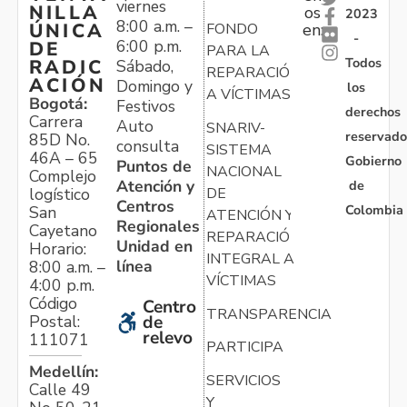
viernes
NILLA
os
2023
8:00 a.m. –
ÚNICA
FONDO
en:
-
6:00 p.m.
DE
PARA LA
Todos
RADIC
Sábado,
REPARACIÓN
ACIÓN
Domingo y
los
A VÍCTIMAS
Bogotá:
Festivos
derechos
Carrera
Auto
SNARIV-
reservado
85D No.
consulta
SISTEMA
46A – 65
Gobierno
Puntos de
NACIONAL
Complejo
Atención y
de
logístico
DE
Centros
Colombia
San
ATENCIÓN Y
Regionales
Cayetano
REPARACIÓN
Unidad en
Horario:
INTEGRAL A
línea
8:00 a.m. –
VÍCTIMAS
4:00 p.m.
Código
Centro
TRANSPARENCIA
Postal:
de
relevo
111071
PARTICIPA
Medellín:
SERVICIOS
Calle 49
Y