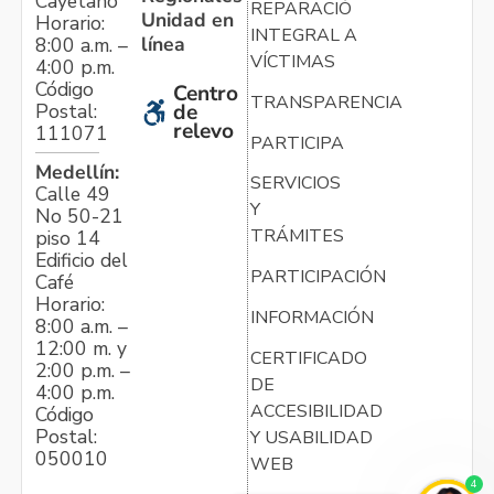
Cayetano
REPARACIÓN
Unidad en
Horario:
INTEGRAL A
línea
8:00 a.m. –
VÍCTIMAS
4:00 p.m.
Código
Centro
TRANSPARENCIA
Postal:
de
relevo
111071
PARTICIPA
Medellín:
SERVICIOS
Calle 49
Y
No 50-21
TRÁMITES
piso 14
Edificio del
PARTICIPACIÓN
Café
Horario:
INFORMACIÓN
8:00 a.m. –
12:00 m. y
CERTIFICADO
2:00 p.m. –
DE
4:00 p.m.
ACCESIBILIDAD
Código
Postal:
Y USABILIDAD
050010
WEB
4