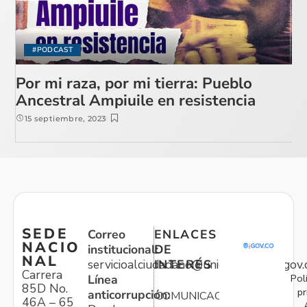
#PODCAST
Por mi raza, por mi tierra: Pueblo
Ancestral Ampiuile en resistencia
15 septiembre, 2023
SEDE
Correo
ENLACES
NACIO
institucional:
DE
NAL
servicioalciudadano@unidadvictimas.gov.
INTERÉS
Carrera
Pol
Línea
85D No.
pr
anticorrupción:
COMUNICACIONES
46A – 65