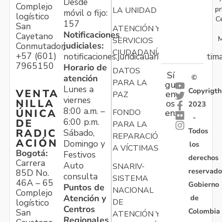
Desde
Complejo
pr
LA UNIDAD
móvil o fijo:
logístico
C
157
San
ATENCIÓN Y
Notificaciones
Cayetano
M
SERVICIOS
judiciales:
Conmutador:
CIUDADANÍA
+57 (601)
notificaciones.juridicauariv@unidadvictim
7965150
Horario de
DATOS
Sí
atención
©
PARA LA
gu
Lunes a
Copyrigth
VENTA
en
PAZ
viernes
NILLA
os
2023
8:00 a.m. –
ÚNICA
FONDO
en:
-
6:00 p.m.
DE
PARA LA
Todos
RADIC
Sábado,
REPARACIÓN
ACIÓN
Domingo y
los
A VÍCTIMAS
Bogotá:
Festivos
derechos
Carrera
Auto
SNARIV-
reservado
85D No.
consulta
SISTEMA
46A – 65
Gobierno
Puntos de
NACIONAL
Complejo
Atención y
de
logístico
DE
Centros
Colombia
San
ATENCIÓN Y
Regionales