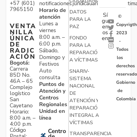
CIUDADANÍA
+57 (601)
notificaciones.juridicauariv@unidadvictim
7965150
Horario de
DATOS
Sí
atención
©
PARA LA
gu
Lunes a
Copyrigth
VENTA
en
PAZ
viernes
NILLA
os
2023
8:00 a.m. –
ÚNICA
FONDO
en:
-
6:00 p.m.
DE
PARA LA
Todos
RADIC
Sábado,
REPARACIÓN
ACIÓN
Domingo y
los
A VÍCTIMAS
Bogotá:
Festivos
derechos
Carrera
Auto
SNARIV-
reservado
85D No.
consulta
SISTEMA
46A – 65
Gobierno
Puntos de
NACIONAL
Complejo
Atención y
de
logístico
DE
Centros
Colombia
San
ATENCIÓN Y
Regionales
Cayetano
REPARACIÓN
Unidad en
Horario:
INTEGRAL A
línea
8:00 a.m. –
VÍCTIMAS
4:00 p.m.
Código
Centro
TRANSPARENCIA
Postal:
de