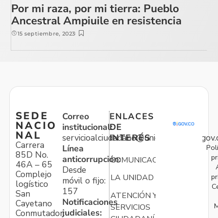
Por mi raza, por mi tierra: Pueblo
Ancestral Ampiuile en resistencia
15 septiembre, 2023
SEDE
Correo
ENLACES
NACIO
institucional:
DE
NAL
servicioalciudadano@unidadvictimas.gov.
INTERÉS
Carrera
Pol
Línea
85D No.
pr
anticorrupción:
COMUNICACIONES
46A – 65
Desde
Complejo
pr
LA UNIDAD
móvil o fijo:
logístico
C
157
San
ATENCIÓN Y
Notificaciones
Cayetano
M
SERVICIOS
judiciales:
Conmutador: