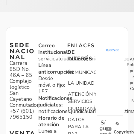
SEDE
Correo
ENLACES
NACIO
institucional:
DE
NAL
servicioalciudadano@unidadvictimas.gov.
INTERÉS
Carrera
Pol
Línea
85D No.
pr
anticorrupción:
COMUNICACIONES
46A – 65
Desde
Complejo
pr
LA UNIDAD
móvil o fijo:
logístico
C
157
San
ATENCIÓN Y
Notificaciones
Cayetano
M
SERVICIOS
judiciales:
Conmutador:
CIUDADANÍA
+57 (601)
notificaciones.juridicauariv@unidadvictim
7965150
Horario de
DATOS
Sí
atención
©
PARA LA
gu
Lunes a
Copyrigth
VENTA
en
PAZ