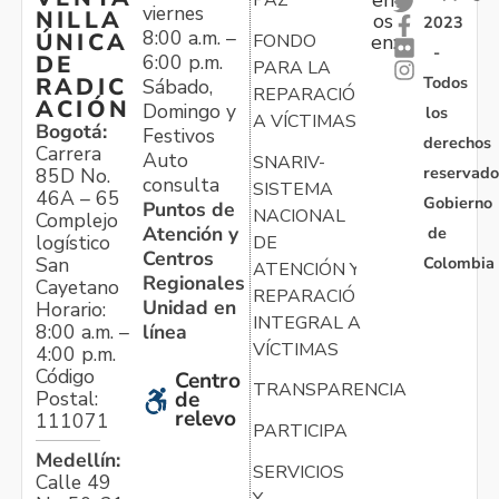
viernes
NILLA
os
2023
8:00 a.m. –
ÚNICA
FONDO
en:
-
6:00 p.m.
DE
PARA LA
Todos
RADIC
Sábado,
REPARACIÓN
ACIÓN
Domingo y
los
A VÍCTIMAS
Bogotá:
Festivos
derechos
Carrera
Auto
SNARIV-
reservado
85D No.
consulta
SISTEMA
46A – 65
Gobierno
Puntos de
NACIONAL
Complejo
Atención y
de
logístico
DE
Centros
Colombia
San
ATENCIÓN Y
Regionales
Cayetano
REPARACIÓN
Unidad en
Horario:
INTEGRAL A
línea
8:00 a.m. –
VÍCTIMAS
4:00 p.m.
Código
Centro
TRANSPARENCIA
Postal:
de
relevo
111071
PARTICIPA
Medellín:
SERVICIOS
Calle 49
Y