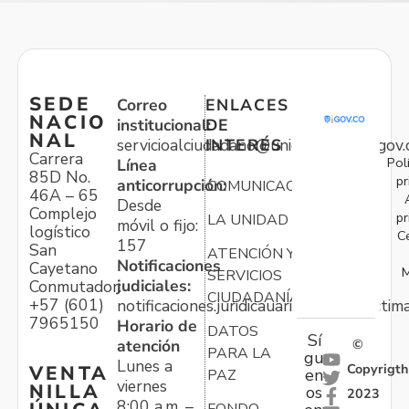
SEDE
Correo
ENLACES
NACIO
institucional:
DE
NAL
servicioalciudadano@unidadvictimas.gov.
INTERÉS
Carrera
Pol
Línea
85D No.
pr
anticorrupción:
COMUNICACIONES
46A – 65
Desde
Complejo
pr
LA UNIDAD
móvil o fijo:
logístico
C
157
San
ATENCIÓN Y
Notificaciones
Cayetano
M
SERVICIOS
judiciales:
Conmutador:
CIUDADANÍA
+57 (601)
notificaciones.juridicauariv@unidadvictim
7965150
Horario de
DATOS
Sí
atención
©
PARA LA
gu
Lunes a
Copyrigth
VENTA
en
PAZ
viernes
NILLA
os
2023
8:00 a.m. –
FONDO