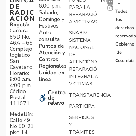
ÚNICA
en:
-
6:00 p.m.
DE
PARA LA
Todos
RADIC
Sábado,
REPARACIÓN
ACIÓN
Domingo y
los
A VÍCTIMAS
Bogotá:
Festivos
derechos
Carrera
Auto
SNARIV-
reservado
85D No.
consulta
SISTEMA
46A – 65
Gobierno
Puntos de
NACIONAL
Complejo
Atención y
de
logístico
DE
Centros
Colombia
San
ATENCIÓN Y
Regionales
Cayetano
REPARACIÓN
Unidad en
Horario:
INTEGRAL A
línea
8:00 a.m. –
VÍCTIMAS
4:00 p.m.
Código
Centro
TRANSPARENCIA
Postal:
de
relevo
111071
PARTICIPA
Medellín:
SERVICIOS
Calle 49
Y
No 50-21
TRÁMITES
piso 14