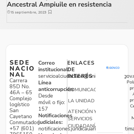
Ancestral Ampiuile en resistencia
15 septiembre, 2023
SEDE
Correo
ENLACES
NACIO
institucional:
DE
NAL
servicioalciudadano@unidadvictimas.gov.
INTERÉS
Carrera
Pol
Línea
85D No.
pr
anticorrupción:
COMUNICACIONES
46A – 65
Desde
Complejo
pr
LA UNIDAD
móvil o fijo:
logístico
C
157
San
ATENCIÓN Y
Notificaciones
Cayetano
M
SERVICIOS
judiciales:
Conmutador:
CIUDADANÍA
+57 (601)
notificaciones.juridicauariv@unidadvictim