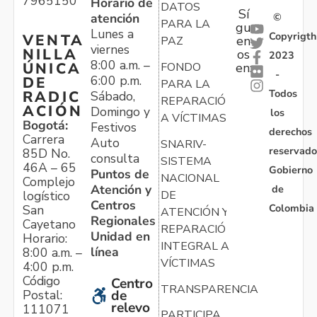
7965150
Horario de
DATOS
Sí
atención
©
PARA LA
gu
Lunes a
Copyrigth
VENTA
en
PAZ
viernes
NILLA
os
2023
8:00 a.m. –
ÚNICA
FONDO
en:
-
6:00 p.m.
DE
PARA LA
Todos
RADIC
Sábado,
REPARACIÓN
ACIÓN
Domingo y
los
A VÍCTIMAS
Bogotá:
Festivos
derechos
Carrera
Auto
SNARIV-
reservado
85D No.
consulta
SISTEMA
46A – 65
Gobierno
Puntos de
NACIONAL
Complejo
Atención y
de
logístico
DE
Centros
Colombia
San
ATENCIÓN Y
Regionales
Cayetano
REPARACIÓN
Unidad en
Horario:
INTEGRAL A
línea
8:00 a.m. –
VÍCTIMAS
4:00 p.m.
Código
Centro
TRANSPARENCIA
Postal:
de
relevo
111071
PARTICIPA