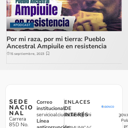
#PODCAST
Por mi raza, por mi tierra: Pueblo
Ancestral Ampiuile en resistencia
15 septiembre, 2023
SEDE
Correo
ENLACES
NACIO
institucional:
DE
NAL
servicioalciudadano@unidadvictimas.gov.
INTERÉS
Carrera
Pol
Línea
85D No.
pr
anticorrupción:
COMUNICACIONES