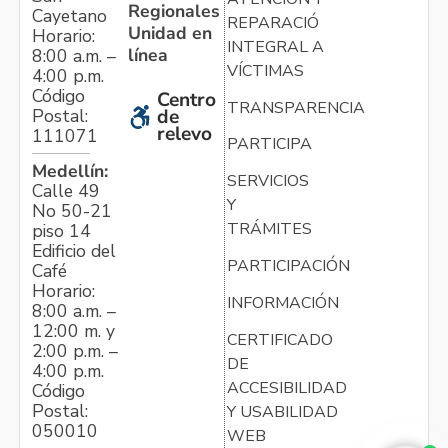
Regionales
Cayetano
REPARACIÓN
Unidad en
Horario:
INTEGRAL A
línea
8:00 a.m. –
VÍCTIMAS
4:00 p.m.
Código
Centro
TRANSPARENCIA
Postal:
de
relevo
111071
PARTICIPA
Medellín:
SERVICIOS
Calle 49
Y
No 50-21
TRÁMITES
piso 14
Edificio del
PARTICIPACIÓN
Café
Horario:
INFORMACIÓN
8:00 a.m. –
12:00 m. y
CERTIFICADO
2:00 p.m. –
DE
4:00 p.m.
ACCESIBILIDAD
Código
Postal:
Y USABILIDAD
050010
WEB