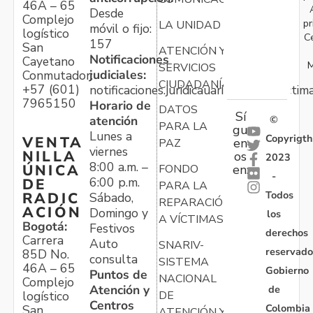
46A – 65
Desde
Complejo
pr
LA UNIDAD
móvil o fijo:
logístico
C
157
San
ATENCIÓN Y
Notificaciones
Cayetano
M
SERVICIOS
judiciales:
Conmutador:
CIUDADANÍA
+57 (601)
notificaciones.juridicauariv@unidadvictim
7965150
Horario de
DATOS
Sí
atención
©
PARA LA
gu
Lunes a
Copyrigth
VENTA
en
PAZ
viernes
NILLA
os
2023
8:00 a.m. –
ÚNICA
FONDO
en:
-
6:00 p.m.
DE
PARA LA
Todos
RADIC
Sábado,
REPARACIÓN
ACIÓN
Domingo y
los
A VÍCTIMAS
Bogotá:
Festivos
derechos
Carrera
Auto
SNARIV-
reservado
85D No.
consulta
SISTEMA
46A – 65
Gobierno
Puntos de
NACIONAL
Complejo
Atención y
de
logístico
DE
Centros
Colombia
San
ATENCIÓN Y