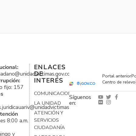
ENLACES
ucional:
DE
udadano@unidadvictimas.gov.co
Portal anterior
Po
INTERÉS
rrupción:
Centro de relevo
 fijo: 157
es
COMUNICACIONES
Síguenos
en:
LA UNIDAD
s.juridicauariv@unidadvictimas.gov.co
ATENCIÓN Y
tención
es 8:00 a.m.
SERVICIOS
CIUDADANÍA
ingo y