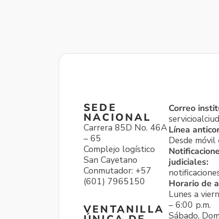
SEDE
Correo instit
NACIONAL
servicioalci
Carrera 85D No. 46A
Línea antico
– 65
Desde móvil o
Complejo logístico
Notificacion
San Cayetano
judiciales:
Conmutador: +57
notificacione
(601) 7965150
Horario de a
Lunes a viern
– 6:00 p.m.
VENTANILLA
Sábado, Dom
ÚNICA DE