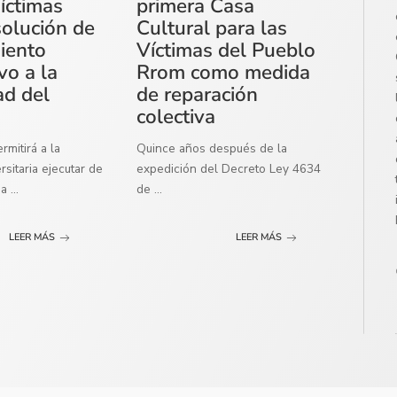
íctimas
primera Casa
solución de
Cultural para las
miento
Víctimas del Pueblo
vo a la
Rrom como medida
ad del
de reparación
colectiva
mitirá a la
Quince años después de la
sitaria ejecutar de
expedición del Decreto Ley 4634
ma
...
de
...
LEER MÁS
LEER MÁS