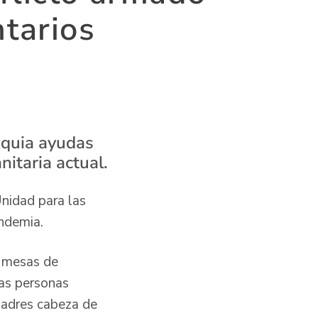
ntarios
oquia ayudas
itaria actual.
Unidad para las
andemia.
s mesas de
las personas
madres cabeza de