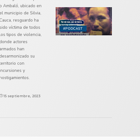
o Ambaló, ubicado en
el municipio de Silvia,
Cauca, resguardo ha
sido víctima de todos
#PODCAST
los tipos de violencia,
donde actores
armados han
desarmonizado su
territorio con
incursiones y
hostigamientos.
15 septiembre, 2023