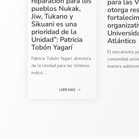
reparación para los
para las V
pueblos Nukak,
otorga re
Jiw, Tukano y
fortaleci
Sikuani es una
organizati
prioridad de la
Universid
Unidad”: Patricia
Atlántico
Tobón Yagarí
El mecanismo per
Patricia Tobón Yagarí, directora
comunidad univer
de la Unidad para las Víctimas,
manera autóno
indicó
...
LEER MÁS