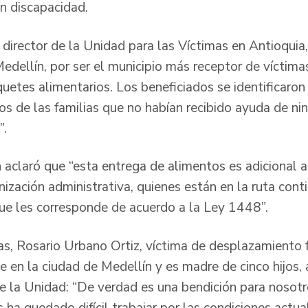
on discapacidad.
l director de la Unidad para las Víctimas en Antioqui
Medellín, por ser el municipio más receptor de vícti
uetes alimentarios. Los beneficiados se identificaron
os de las familias que no habían recibido ayuda de n
”.
n aclaró que “esta entrega de alimentos es adicional 
nización administrativa, quienes están en la ruta con
 que les corresponde de acuerdo a la Ley 1448”.
as, Rosario Urbano Ortiz, víctima de desplazamiento 
e en la ciudad de Medellín y es madre de cinco hijos,
de la Unidad: “De verdad es una bendición para nosotr
 ha quedado difícil trabajar por las condiciones actu