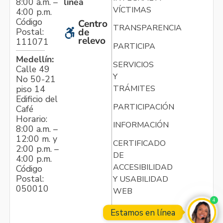
línea
8:00 a.m. –
VÍCTIMAS
4:00 p.m.
Código
Centro
TRANSPARENCIA
Postal:
de
relevo
111071
PARTICIPA
Medellín:
SERVICIOS
Calle 49
Y
No 50-21
TRÁMITES
piso 14
Edificio del
PARTICIPACIÓN
Café
Horario:
INFORMACIÓN
8:00 a.m. –
12:00 m. y
CERTIFICADO
2:00 p.m. –
DE
4:00 p.m.
ACCESIBILIDAD
Código
Postal:
Y USABILIDAD
050010
WEB
4
Estamos en línea