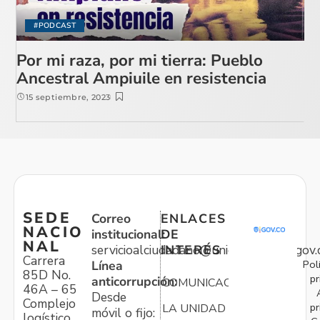
#PODCAST
Por mi raza, por mi tierra: Pueblo
Ancestral Ampiuile en resistencia
15 septiembre, 2023
SEDE
Correo
ENLACES
NACIO
institucional:
DE
NAL
servicioalciudadano@unidadvictimas.gov.
INTERÉS
Carrera
Pol
Línea
85D No.
pr
anticorrupción:
COMUNICACIONES
46A – 65
Desde
Complejo
pr
LA UNIDAD
móvil o fijo:
logístico