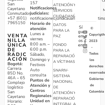
C
157
San
ATENCIÓN Y
Notificaciones
Cayetano
M
SERVICIOS
judiciales:
Conmutador:
CIUDADANÍA
+57 (601)
notificaciones.juridicauariv@unidadvictim
7965150
Horario de
DATOS
Sí
atención
©
PARA LA
gu
Lunes a
Copyrigth
VENTA
en
PAZ
viernes
NILLA
os
2023
8:00 a.m. –
ÚNICA
FONDO
en:
-
6:00 p.m.
DE
PARA LA
Todos
RADIC
Sábado,
REPARACIÓN
ACIÓN
Domingo y
los
A VÍCTIMAS
Bogotá:
Festivos
derechos
Carrera
Auto
SNARIV-
reservado
85D No.
consulta
SISTEMA
46A – 65
Gobierno
Puntos de
NACIONAL
Complejo
Atención y
de
logístico
DE
Centros
Colombia
San
ATENCIÓN Y
Regionales
Cayetano
REPARACIÓN
Unidad en
Horario:
INTEGRAL A