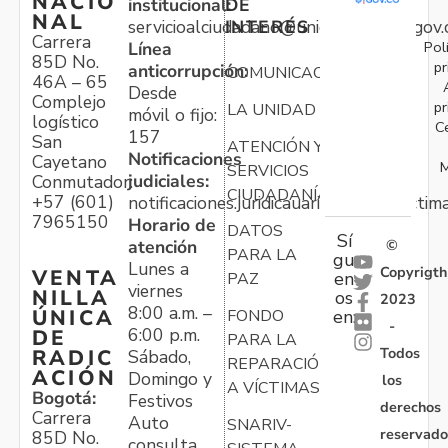
NACIO
institucional:
DE
NAL
servicioalciudadano@unidadvictimas.gov.
INTERÉS
Carrera
Pol
Línea
85D No.
pr
anticorrupción:
COMUNICACIONES
46A – 65
Desde
Complejo
pr
LA UNIDAD
móvil o fijo:
logístico
C
157
San
ATENCIÓN Y
Notificaciones
Cayetano
M
SERVICIOS
judiciales:
Conmutador:
CIUDADANÍA
+57 (601)
notificaciones.juridicauariv@unidadvictim
7965150
Horario de
DATOS
Sí
atención
©
PARA LA
gu
Lunes a
Copyrigth
VENTA
en
PAZ
viernes
NILLA
os
2023
8:00 a.m. –
ÚNICA
FONDO
en:
-
6:00 p.m.
DE
PARA LA
Todos
RADIC
Sábado,
REPARACIÓN
ACIÓN
Domingo y
los
A VÍCTIMAS
Bogotá:
Festivos
derechos
Carrera
Auto
SNARIV-
reservado
85D No.
consulta