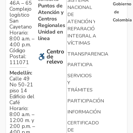
SISTEMA
46A – 65
Gobierno
Puntos de
NACIONAL
Complejo
Atención y
de
logístico
DE
Centros
Colombia
San
ATENCIÓN Y
Regionales
Cayetano
REPARACIÓN
Unidad en
Horario:
INTEGRAL A
línea
8:00 a.m. –
VÍCTIMAS
4:00 p.m.
Código
Centro
TRANSPARENCIA
Postal:
de
relevo
111071
PARTICIPA
Medellín:
SERVICIOS
Calle 49
Y
No 50-21
TRÁMITES
piso 14
Edificio del
PARTICIPACIÓN
Café
Horario:
INFORMACIÓN
8:00 a.m. –
12:00 m. y
CERTIFICADO
2:00 p.m. –
DE
4:00 p.m.