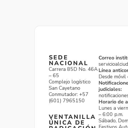
SEDE
Correo instit
NACIONAL
servicioalci
Carrera 85D No. 46A
Línea antico
– 65
Desde móvil o
Complejo logístico
Notificacion
San Cayetano
judiciales:
Conmutador: +57
notificacione
(601) 7965150
Horario de a
Lunes a viern
– 6:00 p.m.
VENTANILLA
Sábado, Dom
ÚNICA DE
Festivos Aut