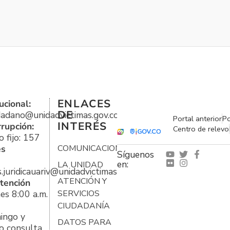
ENLACES
ucional:
DE
udadano@unidadvictimas.gov.co
Portal anterior
Po
INTERÉS
rrupción:
Centro de relevo
 fijo: 157
es
COMUNICACIONES
Síguenos
en:
LA UNIDAD
s.juridicauariv@unidadvictimas.gov.co
ATENCIÓN Y
tención
es 8:00 a.m.
SERVICIOS
CIUDADANÍA
ingo y
DATOS PARA
o consulta