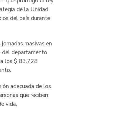
1 que prorrogó la ley
ategia de la Unidad
ios del país durante
s jornadas masivas en
ico del departamento
 a los $ 83.728
ento.
sión adecuada de los
personas que reciben
e vida,