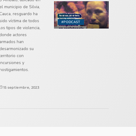
el municipio de Silvia,
Cauca, resguardo ha
sido víctima de todos
#PODCAST
los tipos de violencia,
donde actores
armados han
desarmonizado su
territorio con
incursiones y
hostigamientos.
15 septiembre, 2023