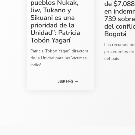
pueblos Nukak,
de $7.088
Jiw, Tukano y
en indemn
Sikuani es una
739 sobre
prioridad de la
del confli
Unidad”: Patricia
Bogotá
Tobón Yagarí
Los recursos ben
Patricia Tobón Yagarí, directora
procedentes de 
de la Unidad para las Víctimas,
del país
...
indicó
...
LEER MÁS