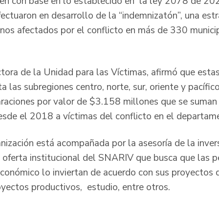
en con base en lo establecido en la ley 2078 de 202
ctuaron en desarrollo de la “indemnizatón”, una estr
anos afectados por el conflicto en más de 330 municip
tora de la Unidad para las Víctimas, afirmó que esta
a las subregiones centro, norte, sur, oriente y pacíf
araciones por valor de $3.158 millones que se suman
sde el 2018 a víctimas del conflicto en el departam
nización está acompañada por la asesoría de la inver
a oferta institucional del SNARIV que busca que las 
conómico lo inviertan de acuerdo con sus proyectos d
oyectos productivos, estudio, entre otros.