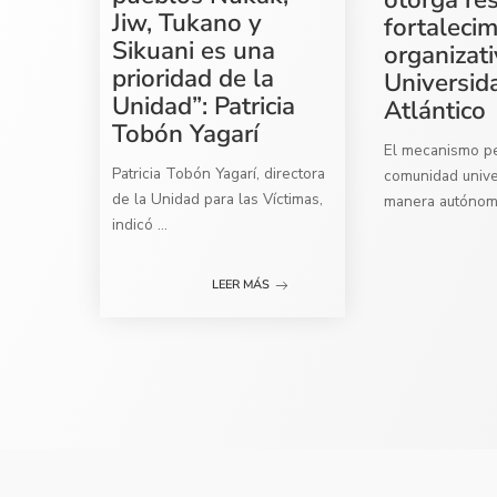
Jiw, Tukano y
fortaleci
Sikuani es una
organizati
prioridad de la
Universid
Unidad”: Patricia
Atlántico
Tobón Yagarí
El mecanismo per
Patricia Tobón Yagarí, directora
comunidad univer
de la Unidad para las Víctimas,
manera autóno
indicó
...
LEER MÁS