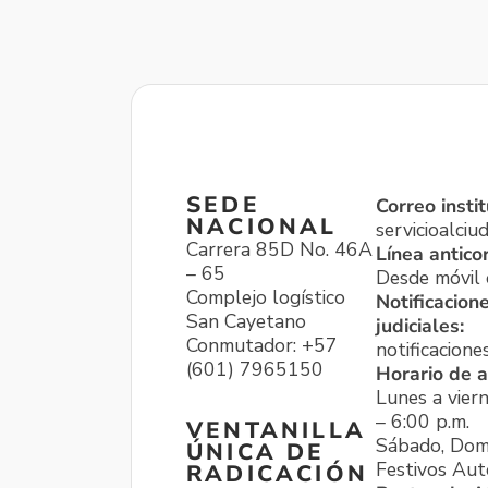
SEDE
Correo instit
NACIONAL
servicioalci
Carrera 85D No. 46A
Línea antico
– 65
Desde móvil o
Complejo logístico
Notificacion
San Cayetano
judiciales:
Conmutador: +57
notificacione
(601) 7965150
Horario de a
Lunes a viern
– 6:00 p.m.
VENTANILLA
Sábado, Dom
ÚNICA DE
Festivos Aut
RADICACIÓN