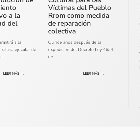
miento
Víctimas del Pueblo
vo a la
Rrom como medida
ad del
de reparación
colectiva
mitirá a la
Quince años después de la
sitaria ejecutar de
expedición del Decreto Ley 4634
ma
...
de
...
LEER MÁS
LEER MÁS