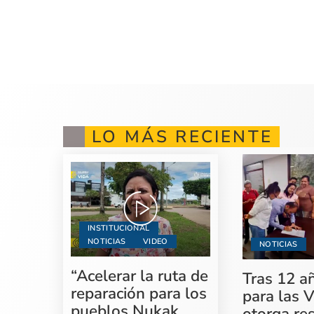
LO MÁS RECIENTE
INSTITUCIONAL
NOTICIAS
VIDEO
NOTICIAS
“Acelerar la ruta de
Tras 12 a
reparación para los
para las V
pueblos Nukak,
otorga re