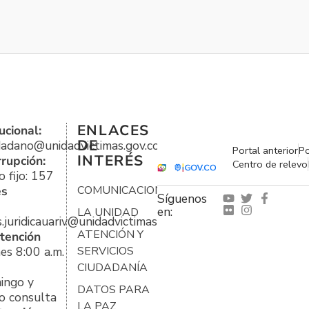
ENLACES
ucional:
DE
udadano@unidadvictimas.gov.co
Portal anterior
Po
INTERÉS
rrupción:
Centro de relevo
 fijo: 157
es
COMUNICACIONES
Síguenos
en:
LA UNIDAD
s.juridicauariv@unidadvictimas.gov.co
ATENCIÓN Y
tención
es 8:00 a.m.
SERVICIOS
CIUDADANÍA
ingo y
DATOS PARA
o consulta
LA PAZ