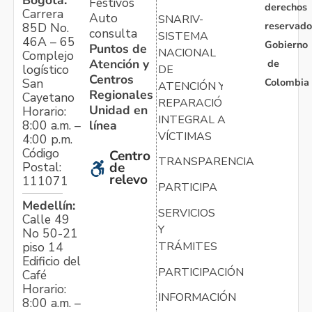
Bogotá:
Festivos
derechos
Carrera
Auto
SNARIV-
reservado
85D No.
consulta
SISTEMA
46A – 65
Gobierno
Puntos de
NACIONAL
Complejo
Atención y
de
logístico
DE
Centros
Colombia
San
ATENCIÓN Y
Regionales
Cayetano
REPARACIÓN
Unidad en
Horario:
INTEGRAL A
línea
8:00 a.m. –
VÍCTIMAS
4:00 p.m.
Código
Centro
TRANSPARENCIA
Postal:
de
relevo
111071
PARTICIPA
Medellín:
SERVICIOS
Calle 49
Y
No 50-21
TRÁMITES
piso 14
Edificio del
PARTICIPACIÓN
Café
Horario:
INFORMACIÓN
8:00 a.m. –