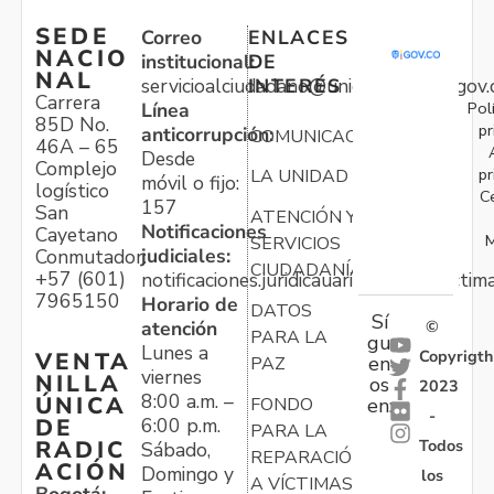
SEDE
Correo
ENLACES
NACIO
institucional:
DE
NAL
servicioalciudadano@unidadvictimas.gov.
INTERÉS
Carrera
Pol
Línea
85D No.
pr
anticorrupción:
COMUNICACIONES
46A – 65
Desde
Complejo
pr
LA UNIDAD
móvil o fijo:
logístico
C
157
San
ATENCIÓN Y
Notificaciones
Cayetano
M
SERVICIOS
judiciales:
Conmutador:
CIUDADANÍA
+57 (601)
notificaciones.juridicauariv@unidadvictim
7965150
Horario de
DATOS
Sí
atención
©
PARA LA
gu
Lunes a
Copyrigth
VENTA
en
PAZ
viernes
NILLA
os
2023
8:00 a.m. –
ÚNICA
FONDO
en:
-
6:00 p.m.
DE
PARA LA
Todos
RADIC
Sábado,
REPARACIÓN
ACIÓN
Domingo y
los
A VÍCTIMAS