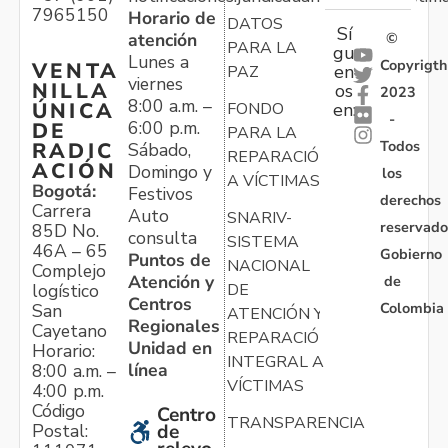
7965150
Horario de
DATOS
Sí
atención
©
PARA LA
gu
Lunes a
Copyrigth
VENTA
en
PAZ
viernes
NILLA
os
2023
8:00 a.m. –
ÚNICA
FONDO
en:
-
6:00 p.m.
DE
PARA LA
Todos
RADIC
Sábado,
REPARACIÓN
ACIÓN
Domingo y
los
A VÍCTIMAS
Bogotá:
Festivos
derechos
Carrera
Auto
SNARIV-
reservado
85D No.
consulta
SISTEMA
46A – 65
Gobierno
Puntos de
NACIONAL
Complejo
Atención y
de
logístico
DE
Centros
Colombia
San
ATENCIÓN Y
Regionales
Cayetano
REPARACIÓN
Unidad en
Horario:
INTEGRAL A
línea
8:00 a.m. –
VÍCTIMAS
4:00 p.m.
Código
Centro
TRANSPARENCIA
Postal:
de