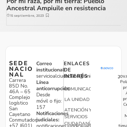
Por mi raza, por mi tierra: Pueblo
Ancestral Ampiuile en resistencia
15 septiembre, 2023
SEDE
Correo
ENLACES
NACIO
institucional:
DE
NAL
servicioalciudadano@unidadvictimas.gov.
INTERÉS
Carrera
Pol
Línea
85D No.
pr
anticorrupción:
COMUNICACIONES
46A – 65
Desde
Complejo
pr
LA UNIDAD
móvil o fijo:
logístico
C
157
San
ATENCIÓN Y
Notificaciones
Cayetano
M
SERVICIOS
judiciales:
Conmutador:
CIUDADANÍA
+57 (601)
notificaciones.juridicauariv@unidadvictim