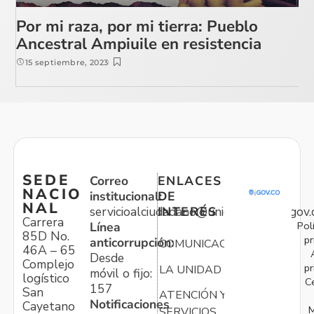
Por mi raza, por mi tierra: Pueblo
Ancestral Ampiuile en resistencia
15 septiembre, 2023
SEDE
Correo
ENLACES
NACIO
institucional:
DE
NAL
servicioalciudadano@unidadvictimas.gov.
INTERÉS
Carrera
Pol
Línea
85D No.
pr
anticorrupción:
COMUNICACIONES
46A – 65
Desde
Complejo
pr
LA UNIDAD
móvil o fijo:
logístico
C
157
San
ATENCIÓN Y
Notificaciones
Cayetano
M
SERVICIOS