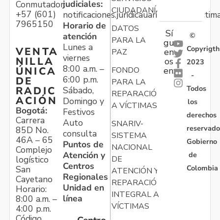
judiciales:
Conmutador:
CIUDADANÍA
+57 (601)
notificaciones.juridicauariv@unidadvictim
7965150
Horario de
DATOS
Sí
atención
©
PARA LA
gu
Lunes a
Copyrigth
VENTA
en
PAZ
viernes
NILLA
os
2023
8:00 a.m. –
ÚNICA
FONDO
en:
-
6:00 p.m.
DE
PARA LA
Todos
RADIC
Sábado,
REPARACIÓN
ACIÓN
Domingo y
los
A VÍCTIMAS
Bogotá:
Festivos
derechos
Carrera
Auto
SNARIV-
reservado
85D No.
consulta
SISTEMA
46A – 65
Gobierno
Puntos de
NACIONAL
Complejo
Atención y
de
logístico
DE
Centros
Colombia
San
ATENCIÓN Y
Regionales
Cayetano
REPARACIÓN
Unidad en
Horario:
INTEGRAL A
línea
8:00 a.m. –
VÍCTIMAS
4:00 p.m.
Código