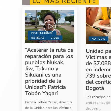
LO MÁS RECIENTE
INSTITUCIONAL
NOTICIAS
VIDEO
NOTICIAS
“Acelerar la ruta de
Unidad pa
reparación para los
Víctimas 
pueblos Nukak,
de $7.088
Jiw, Tukano y
en indemn
Sikuani es una
739 sobre
prioridad de la
del confli
Unidad”: Patricia
Bogotá
Tobón Yagarí
Los recursos ben
Patricia Tobón Yagarí, directora
procedentes de 
de la Unidad para las Víctimas,
del país
...