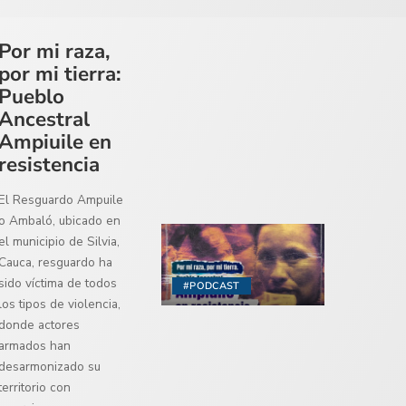
Por mi raza,
por mi tierra:
Pueblo
Ancestral
Ampiuile en
resistencia
El Resguardo Ampuile
o Ambaló, ubicado en
el municipio de Silvia,
Cauca, resguardo ha
sido víctima de todos
#PODCAST
los tipos de violencia,
donde actores
armados han
desarmonizado su
territorio con