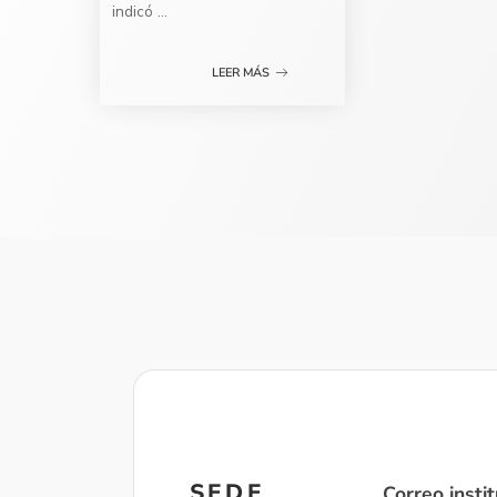
indicó
...
LEER MÁS
SEDE
Correo instit