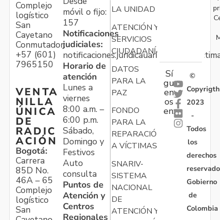
Desde
Complejo
pr
LA UNIDAD
móvil o fijo:
logístico
C
157
San
ATENCIÓN Y
Notificaciones
Cayetano
M
SERVICIOS
judiciales:
Conmutador:
CIUDADANÍA
+57 (601)
notificaciones.juridicauariv@unidadvictim
7965150
Horario de
DATOS
Sí
atención
©
PARA LA
gu
Lunes a
Copyrigth
VENTA
en
PAZ
viernes
NILLA
os
2023
8:00 a.m. –
ÚNICA
FONDO
en:
-
6:00 p.m.
DE
PARA LA
Todos
RADIC
Sábado,
REPARACIÓN
ACIÓN
Domingo y
los
A VÍCTIMAS
Bogotá:
Festivos
derechos
Carrera
Auto
SNARIV-
reservado
85D No.
consulta
SISTEMA
46A – 65
Gobierno
Puntos de
NACIONAL
Complejo
Atención y
de
logístico
DE
Centros
Colombia
San
ATENCIÓN Y
Regionales
Cayetano