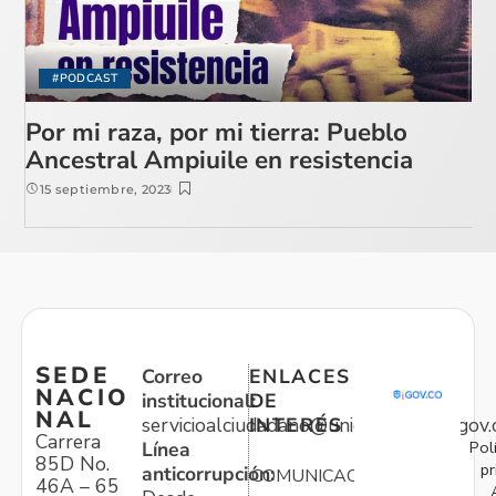
#PODCAST
Por mi raza, por mi tierra: Pueblo
Ancestral Ampiuile en resistencia
15 septiembre, 2023
SEDE
Correo
ENLACES
NACIO
institucional:
DE
NAL
servicioalciudadano@unidadvictimas.gov.
INTERÉS
Carrera
Pol
Línea
85D No.
pr
anticorrupción:
COMUNICACIONES
46A – 65