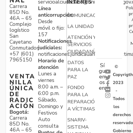
NAL
servicioalciudadano@unidadvictimas.gov.
INTERÉS
Carrera
Pol
Línea
85D No.
pr
anticorrupción:
COMUNICACIONES
46A – 65
Desde
Complejo
pr
LA UNIDAD
móvil o fijo:
logístico
C
157
San
ATENCIÓN Y
Notificaciones
Cayetano
M
SERVICIOS
judiciales:
Conmutador:
CIUDADANÍA
+57 (601)
notificaciones.juridicauariv@unidadvictim
7965150
Horario de
DATOS
Sí
atención
©
PARA LA
gu
Lunes a
Copyrigth
VENTA
en
PAZ
viernes
NILLA
os
2023
8:00 a.m. –
ÚNICA
FONDO
en:
-
6:00 p.m.
DE
PARA LA
Todos
RADIC
Sábado,
REPARACIÓN
ACIÓN
Domingo y
los
A VÍCTIMAS
Bogotá:
Festivos
derechos
Carrera
Auto
SNARIV-
reservado
85D No.
consulta
SISTEMA
46A – 65
Gobierno
Puntos de