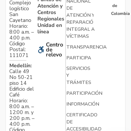
NACIONAL
Complejo
Atención y
de
logístico
DE
Centros
Colombia
San
ATENCIÓN Y
Regionales
Cayetano
REPARACIÓN
Unidad en
Horario:
INTEGRAL A
línea
8:00 a.m. –
VÍCTIMAS
4:00 p.m.
Código
Centro
TRANSPARENCIA
Postal:
de
relevo
111071
PARTICIPA
Medellín:
SERVICIOS
Calle 49
Y
No 50-21
TRÁMITES
piso 14
Edificio del
PARTICIPACIÓN
Café
Horario:
INFORMACIÓN
8:00 a.m. –
12:00 m. y
CERTIFICADO
2:00 p.m. –
DE
4:00 p.m.
ACCESIBILIDAD
Código