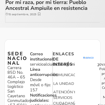
Por mi raza, por mi tierra: Pueblo
Ancestral Ampiuile en resistencia
15 septiembre, 2023
SEDE
Correo
ENLACES
NACIO
institucional:
DE
NAL
servicioalciudadano@unidadvictimas.gov.
INTERÉS
Carrera
Pol
Línea
85D No.
pr
anticorrupción:
COMUNICACIONES
46A – 65
Desde
Complejo
pr
LA UNIDAD
móvil o fijo:
logístico
C
157
San
ATENCIÓN Y
Notificaciones
Cayetano
M
SERVICIOS
judiciales:
Conmutador:
CIUDADANÍA