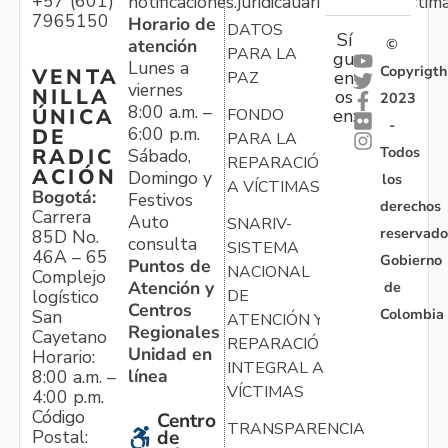
+57 (601)
notificaciones.juridicauariv@unidadvictim
7965150
Horario de
DATOS
Sí
atención
©
PARA LA
gu
Lunes a
Copyrigth
VENTA
en
PAZ
viernes
NILLA
os
2023
8:00 a.m. –
ÚNICA
FONDO
en:
-
6:00 p.m.
DE
PARA LA
Todos
RADIC
Sábado,
REPARACIÓN
ACIÓN
Domingo y
los
A VÍCTIMAS
Bogotá:
Festivos
derechos
Carrera
Auto
SNARIV-
reservado
85D No.
consulta
SISTEMA
46A – 65
Gobierno
Puntos de
NACIONAL
Complejo
Atención y
de
logístico
DE
Centros
Colombia
San
ATENCIÓN Y
Regionales
Cayetano
REPARACIÓN
Unidad en
Horario:
INTEGRAL A
línea
8:00 a.m. –
VÍCTIMAS
4:00 p.m.
Código
Centro
TRANSPARENCIA
Postal:
de