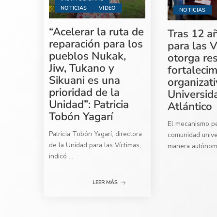
NOTICIAS
VIDEO
NOTICIAS
“Acelerar la ruta de
Tras 12 a
reparación para los
para las V
pueblos Nukak,
otorga re
Jiw, Tukano y
fortaleci
Sikuani es una
organizati
prioridad de la
Universid
Unidad”: Patricia
Atlántico
Tobón Yagarí
El mecanismo per
Patricia Tobón Yagarí, directora
comunidad univer
de la Unidad para las Víctimas,
manera autóno
indicó
...
LEER MÁS