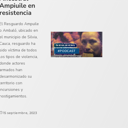
Ampiuile en
resistencia
El Resguardo Ampuile
o Ambaló, ubicado en
el municipio de Silvia,
Cauca, resguardo ha
sido víctima de todos
#PODCAST
los tipos de violencia,
donde actores
armados han
desarmonizado su
territorio con
incursiones y
hostigamientos.
15 septiembre, 2023