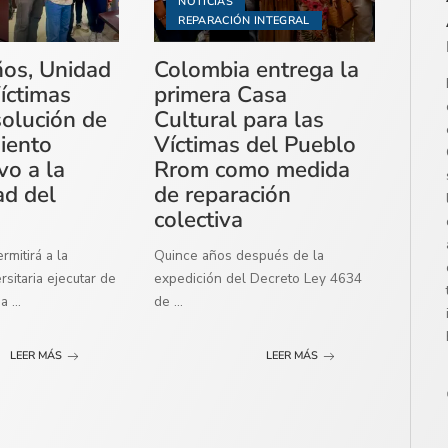
NOTICIAS
REPARACIÓN INTEGRAL
ños, Unidad
Colombia entrega la
íctimas
primera Casa
solución de
Cultural para las
miento
Víctimas del Pueblo
vo a la
Rrom como medida
ad del
de reparación
colectiva
mitirá a la
Quince años después de la
sitaria ejecutar de
expedición del Decreto Ley 4634
ma
...
de
...
LEER MÁS
LEER MÁS