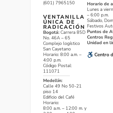
(601) 7965150
Horario de a
Lunes a viern
– 6:00 p.m.
VENTANILLA
Sábado, Dom
ÚNICA DE
Festivos Aut
RADICACIÓN
Puntos de A
Bogotá:
Carrera 85D
Centros Reg
No. 46A – 65
Unidad en l
Complejo logístico
San Cayetano
Horario: 8:00 a.m. –
Centro d
4:00 p.m.
Código Postal:
111071
Medellín:
Calle 49 No 50-21
piso 14
Edificio del Café
Horario:
8:00 a.m. – 12:00 m. y