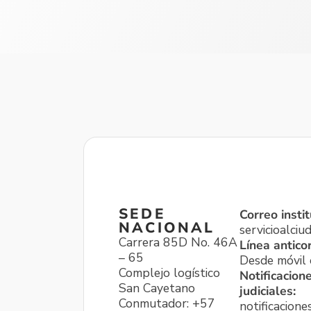
SEDE
Correo instit
NACIONAL
servicioalci
Carrera 85D No. 46A
Línea antico
– 65
Desde móvil o
Complejo logístico
Notificacion
San Cayetano
judiciales:
Conmutador: +57
notificacione