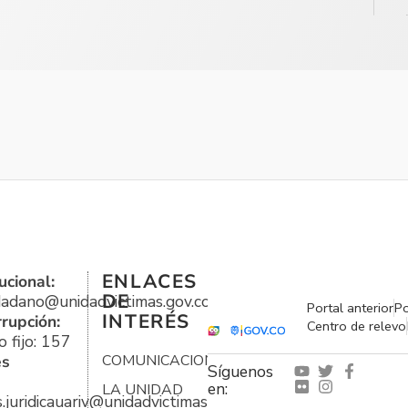
ENLACES
ucional:
DE
udadano@unidadvictimas.gov.co
Portal anterior
Po
INTERÉS
rrupción:
Centro de relevo
 fijo: 157
es
COMUNICACIONES
Síguenos
en:
LA UNIDAD
s.juridicauariv@unidadvictimas.gov.co