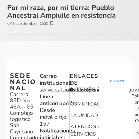
Por mi raza, por mi tierra: Pueblo
Ancestral Ampiuile en resistencia
15 septiembre, 2023
SEDE
Correo
ENLACES
NACIO
institucional:
DE
NAL
servicioalciudadano@unidadvictimas.gov.
INTERÉS
Carrera
Pol
Línea
85D No.
pr
anticorrupción:
COMUNICACIONES
46A – 65
Desde
Complejo
pr
LA UNIDAD
móvil o fijo:
logístico
C
157
San
ATENCIÓN Y
Notificaciones
Cayetano
M
SERVICIOS
judiciales:
Conmutador: