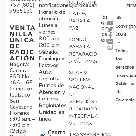
CIUDADANÍA
+57 (601)
notificaciones.juridicauariv@unidadvictim
7965150
Horario de
DATOS
Sí
atención
©
PARA LA
gu
Lunes a
Copyrigth
VENTA
en
PAZ
viernes
NILLA
os
2023
8:00 a.m. –
ÚNICA
FONDO
en:
-
6:00 p.m.
DE
PARA LA
Todos
RADIC
Sábado,
REPARACIÓN
ACIÓN
Domingo y
los
A VÍCTIMAS
Bogotá:
Festivos
derechos
Carrera
Auto
SNARIV-
reservado
85D No.
consulta
SISTEMA
46A – 65
Gobierno
Puntos de
NACIONAL
Complejo
Atención y
de
logístico
DE
Centros
Colombia
San
ATENCIÓN Y
Regionales
Cayetano
REPARACIÓN
Unidad en
Horario:
INTEGRAL A
línea
8:00 a.m. –
VÍCTIMAS
4:00 p.m.
Código
Centro
TRANSPARENCIA