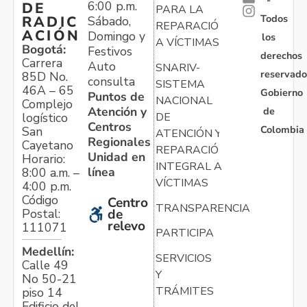
-
6:00 p.m.
DE
PARA LA
Todos
RADIC
Sábado,
REPARACIÓN
ACIÓN
Domingo y
los
A VÍCTIMAS
Bogotá:
Festivos
derechos
Carrera
Auto
SNARIV-
reservado
85D No.
consulta
SISTEMA
46A – 65
Gobierno
Puntos de
NACIONAL
Complejo
Atención y
de
logístico
DE
Centros
Colombia
San
ATENCIÓN Y
Regionales
Cayetano
REPARACIÓN
Unidad en
Horario:
INTEGRAL A
línea
8:00 a.m. –
VÍCTIMAS
4:00 p.m.
Código
Centro
TRANSPARENCIA
Postal:
de
relevo
111071
PARTICIPA
Medellín:
SERVICIOS
Calle 49
Y
No 50-21
TRÁMITES
piso 14
Edificio del