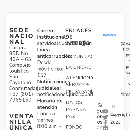
SEDE
Correo
ENLACES
NACIO
institucional:
DE
NAL
servicioalciudadano@unidadvictimas.gov.
INTERÉS
Carrera
Pol
Línea
85D No.
pr
anticorrupción:
COMUNICACIONES
46A – 65
Desde
Complejo
pr
LA UNIDAD
móvil o fijo:
logístico
C
157
San
ATENCIÓN Y
Notificaciones
Cayetano
M
SERVICIOS
judiciales:
Conmutador:
CIUDADANÍA
+57 (601)
notificaciones.juridicauariv@unidadvictim
7965150
Horario de
DATOS
Sí
atención
©
PARA LA
gu
Lunes a
Copyrigth
VENTA
en
PAZ
viernes
NILLA
os
2023
8:00 a.m. –
ÚNICA
FONDO
en: