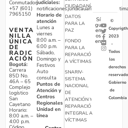
judiciales:
Conmutador:
CIUDADANÍA
+57 (601)
notificaciones.juridicauariv@unidadvictim
7965150
Horario de
DATOS
Sí
atención
©
PARA LA
gu
Lunes a
Copyrigth
VENTA
en
PAZ
viernes
NILLA
os
2023
8:00 a.m. –
ÚNICA
FONDO
en:
-
6:00 p.m.
DE
PARA LA
Todos
RADIC
Sábado,
REPARACIÓN
ACIÓN
Domingo y
los
A VÍCTIMAS
Bogotá:
Festivos
derechos
Carrera
Auto
SNARIV-
reservado
85D No.
consulta
SISTEMA
46A – 65
Gobierno
Puntos de
NACIONAL
Complejo
Atención y
de
logístico
DE
Centros
Colombia
San
ATENCIÓN Y
Regionales
Cayetano
REPARACIÓN
Unidad en
Horario:
INTEGRAL A
línea
8:00 a.m. –
VÍCTIMAS
4:00 p.m.
Código