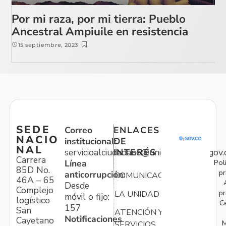
Por mi raza, por mi tierra: Pueblo
Ancestral Ampiuile en resistencia
15 septiembre, 2023
SEDE
Correo
ENLACES
NACIO
institucional:
DE
NAL
servicioalciudadano@unidadvictimas.gov.
INTERÉS
Carrera
Pol
Línea
85D No.
pr
anticorrupción:
COMUNICACIONES
46A – 65
Desde
Complejo
pr
LA UNIDAD
móvil o fijo:
logístico
C
157
San
ATENCIÓN Y
Notificaciones
Cayetano
M
SERVICIOS