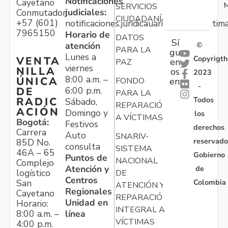
Notificaciones
Cayetano
M
SERVICIOS
judiciales:
Conmutador:
CIUDADANÍA
+57 (601)
notificaciones.juridicauariv@unidadvictim
7965150
Horario de
DATOS
Sí
atención
©
PARA LA
gu
Lunes a
Copyrigth
VENTA
en
PAZ
viernes
NILLA
os
2023
8:00 a.m. –
ÚNICA
FONDO
en:
-
6:00 p.m.
DE
PARA LA
Todos
RADIC
Sábado,
REPARACIÓN
ACIÓN
Domingo y
los
A VÍCTIMAS
Bogotá:
Festivos
derechos
Carrera
Auto
SNARIV-
reservado
85D No.
consulta
SISTEMA
46A – 65
Gobierno
Puntos de
NACIONAL
Complejo
Atención y
de
logístico
DE
Centros
Colombia
San
ATENCIÓN Y
Regionales
Cayetano
REPARACIÓN
Unidad en
Horario:
INTEGRAL A
línea
8:00 a.m. –
VÍCTIMAS
4:00 p.m.