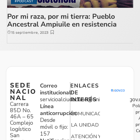
#PODCAST
Por mi raza, por mi tierra: Pueblo
Ancestral Ampiuile en resistencia
15 septiembre, 2023
SEDE
Correo
ENLACES
NACIO
institucional:
DE
NAL
servicioalciudadano@unidadvictimas.gov.
INTERÉS
Carrera
Pol
Línea
85D No.
pr
anticorrupción:
COMUNICACIONES
46A – 65
Desde
Complejo
pr
LA UNIDAD
móvil o fijo:
logístico
C
157
San
ATENCIÓN Y