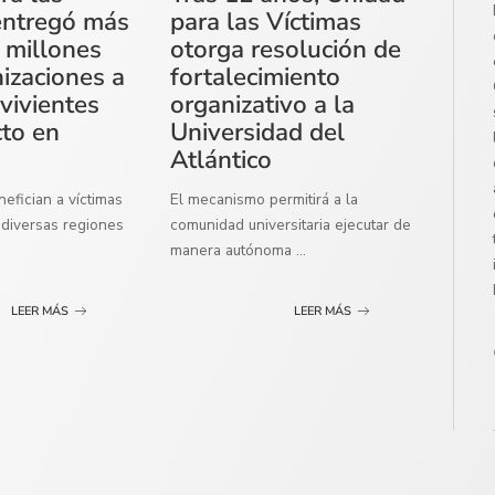
entregó más
para las Víctimas
 millones
otorga resolución de
izaciones a
fortalecimiento
vivientes
organizativo a la
cto en
Universidad del
Atlántico
efician a víctimas
El mecanismo permitirá a la
diversas regiones
comunidad universitaria ejecutar de
manera autónoma
...
LEER MÁS
LEER MÁS