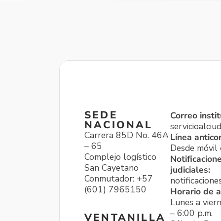
SEDE
Correo instit
NACIONAL
servicioalci
Carrera 85D No. 46A
Línea antico
– 65
Desde móvil o
Complejo logístico
Notificacion
San Cayetano
judiciales:
Conmutador: +57
notificacione
(601) 7965150
Horario de a
Lunes a viern
– 6:00 p.m.
VENTANILLA