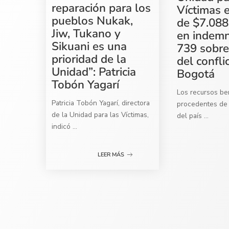
reparación para los
Víctimas 
pueblos Nukak,
de $7.088
Jiw, Tukano y
en indemn
Sikuani es una
739 sobre
prioridad de la
del confli
Unidad”: Patricia
Bogotá
Tobón Yagarí
Los recursos ben
Patricia Tobón Yagarí, directora
procedentes de 
de la Unidad para las Víctimas,
del país
...
indicó
...
LEER MÁS