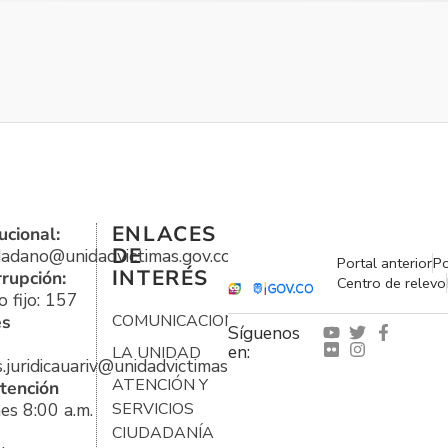
ENLACES
ucional:
DE
udadano@unidadvictimas.gov.co
Portal anterior
Po
INTERÉS
rrupción:
Centro de relevo
 fijo: 157
es
COMUNICACIONES
Síguenos
en:
LA UNIDAD
s.juridicauariv@unidadvictimas.gov.co
ATENCIÓN Y
tención
es 8:00 a.m.
SERVICIOS
CIUDADANÍA