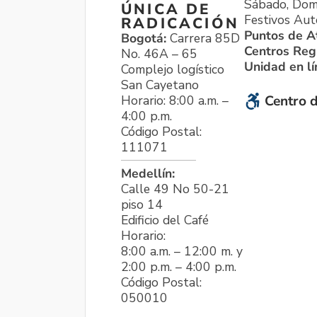
Sábado, Dom
ÚNICA DE
Festivos Aut
RADICACIÓN
Puntos de A
Bogotá:
Carrera 85D
Centros Reg
No. 46A – 65
Unidad en l
Complejo logístico
San Cayetano
Horario: 8:00 a.m. –
Centro d
4:00 p.m.
Código Postal:
111071
Medellín:
Calle 49 No 50-21
piso 14
Edificio del Café
Horario:
8:00 a.m. – 12:00 m. y
2:00 p.m. – 4:00 p.m.
Código Postal:
050010