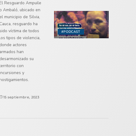
El Resguardo Ampuile
o Ambaló, ubicado en
el municipio de Silvia,
Cauca, resguardo ha
sido víctima de todos
#PODCAST
los tipos de violencia,
donde actores
armados han
desarmonizado su
territorio con
incursiones y
hostigamientos.
15 septiembre, 2023