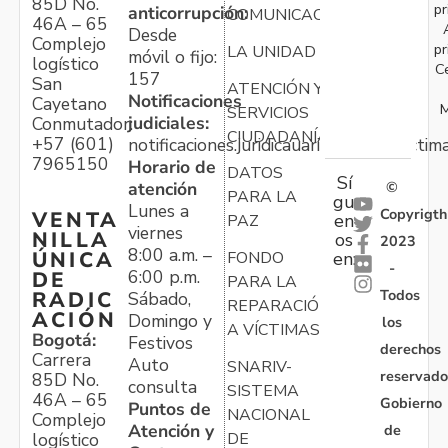
85D No.
pr
anticorrupción:
COMUNICACIONES
46A – 65
Desde
Complejo
pr
LA UNIDAD
móvil o fijo:
logístico
C
157
San
ATENCIÓN Y
Notificaciones
Cayetano
M
SERVICIOS
judiciales:
Conmutador:
CIUDADANÍA
+57 (601)
notificaciones.juridicauariv@unidadvictim
7965150
Horario de
DATOS
Sí
atención
©
PARA LA
gu
Lunes a
Copyrigth
VENTA
en
PAZ
viernes
NILLA
os
2023
8:00 a.m. –
ÚNICA
FONDO
en:
-
6:00 p.m.
DE
PARA LA
Todos
RADIC
Sábado,
REPARACIÓN
ACIÓN
Domingo y
los
A VÍCTIMAS
Bogotá:
Festivos
derechos
Carrera
Auto
SNARIV-
reservado
85D No.
consulta
SISTEMA
46A – 65
Gobierno
Puntos de
NACIONAL
Complejo
Atención y
de
logístico
DE