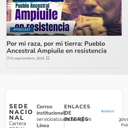
#PODCAST
Por mi raza, por mi tierra: Pueblo
Ancestral Ampiuile en resistencia
15 septiembre, 2023
SEDE
Correo
ENLACES
NACIO
institucional:
DE
NAL
servicioalciudadano@unidadvictimas.gov.
INTERÉS
Carrera
Pol
Línea