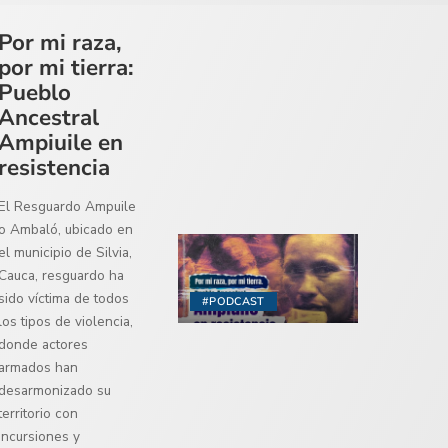
Por mi raza,
por mi tierra:
Pueblo
Ancestral
Ampiuile en
resistencia
El Resguardo Ampuile
o Ambaló, ubicado en
el municipio de Silvia,
Cauca, resguardo ha
sido víctima de todos
#PODCAST
los tipos de violencia,
donde actores
armados han
desarmonizado su
territorio con
incursiones y