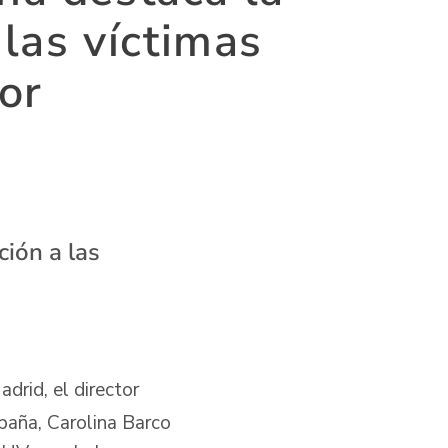
 las víctimas
ior
ión a las
drid, el director
paña, Carolina Barco