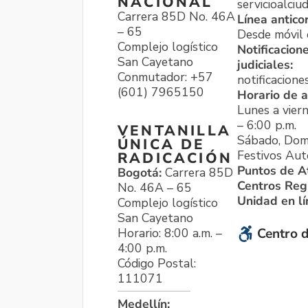
NACIONAL
servicioalci
Carrera 85D No. 46A
Línea antico
– 65
Desde móvil o
Complejo logístico
Notificacion
San Cayetano
judiciales:
Conmutador: +57
notificacione
(601) 7965150
Horario de a
Lunes a viern
– 6:00 p.m.
VENTANILLA
Sábado, Dom
ÚNICA DE
Festivos Aut
RADICACIÓN
Puntos de A
Bogotá:
Carrera 85D
Centros Reg
No. 46A – 65
Unidad en l
Complejo logístico
San Cayetano
Horario: 8:00 a.m. –
Centro d
4:00 p.m.
Código Postal:
111071
Medellín: