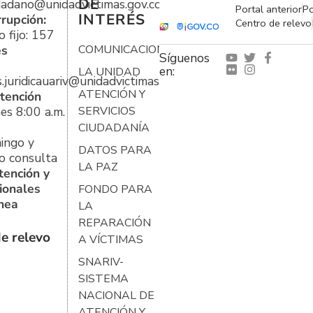
DE
udadano@unidadvictimas.gov.co
Portal anterior
Po
INTERÉS
rrupción:
Centro de relevo
 fijo: 157
es
COMUNICACIONES
Síguenos
en:
LA UNIDAD
s.juridicauariv@unidadvictimas.gov.co
ATENCIÓN Y
tención
es 8:00 a.m.
SERVICIOS
CIUDADANÍA
ingo y
DATOS PARA
o consulta
LA PAZ
tención y
ionales
FONDO PARA
ínea
LA
REPARACIÓN
e relevo
A VÍCTIMAS
SNARIV-
SISTEMA
NACIONAL DE
ATENCIÓN Y