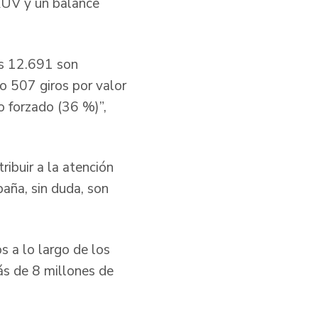
 RUV y un balance
es 12.691 son
o 507 giros por valor
o forzado (36 %)”,
ribuir a la atención
paña, sin duda, son
s a lo largo de los
ás de 8 millones de