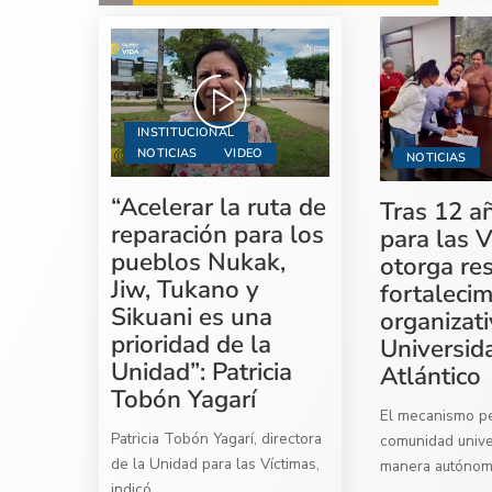
INSTITUCIONAL
NOTICIAS
VIDEO
NOTICIAS
“Acelerar la ruta de
Tras 12 a
reparación para los
para las V
pueblos Nukak,
otorga re
Jiw, Tukano y
fortaleci
Sikuani es una
organizati
prioridad de la
Universid
Unidad”: Patricia
Atlántico
Tobón Yagarí
El mecanismo per
Patricia Tobón Yagarí, directora
comunidad univer
de la Unidad para las Víctimas,
manera autóno
indicó
...