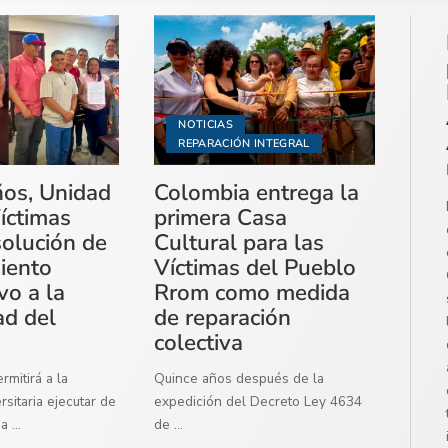
NOTICIAS
REPARACIÓN INTEGRAL
ños, Unidad
Colombia entrega la
íctimas
primera Casa
solución de
Cultural para las
miento
Víctimas del Pueblo
vo a la
Rrom como medida
ad del
de reparación
colectiva
mitirá a la
Quince años después de la
sitaria ejecutar de
expedición del Decreto Ley 4634
ma
...
de
...