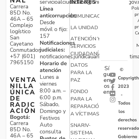
NAL
servicioalciudadano@unidadvictimas.gov.
INTERÉS
Carrera
Pol
Línea
85D No.
pr
anticorrupción:
COMUNICACIONES
46A – 65
Desde
Complejo
pr
LA UNIDAD
móvil o fijo:
logístico
C
157
San
ATENCIÓN Y
Notificaciones
Cayetano
M
SERVICIOS
judiciales:
Conmutador:
CIUDADANÍA
+57 (601)
notificaciones.juridicauariv@unidadvictim
7965150
Horario de
DATOS
Sí
atención
©
PARA LA
gu
Lunes a
Copyrigth
VENTA
en
PAZ
viernes
NILLA
os
2023
8:00 a.m. –
ÚNICA
FONDO
en:
-
6:00 p.m.
DE
PARA LA
Todos
RADIC
Sábado,
REPARACIÓN
ACIÓN
Domingo y
los
A VÍCTIMAS
Bogotá:
Festivos
derechos
Carrera
Auto
SNARIV-
reservado
85D No.
consulta
SISTEMA
46A – 65
Gobierno
Puntos de