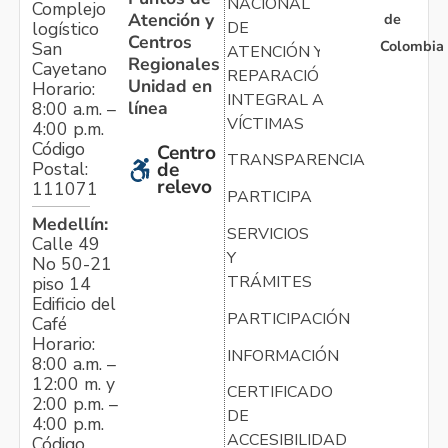
NACIONAL
Complejo
Atención y
de
logístico
DE
Centros
Colombia
San
ATENCIÓN Y
Regionales
Cayetano
REPARACIÓN
Unidad en
Horario:
INTEGRAL A
línea
8:00 a.m. –
VÍCTIMAS
4:00 p.m.
Código
Centro
TRANSPARENCIA
Postal:
de
relevo
111071
PARTICIPA
Medellín:
SERVICIOS
Calle 49
Y
No 50-21
TRÁMITES
piso 14
Edificio del
PARTICIPACIÓN
Café
Horario:
INFORMACIÓN
8:00 a.m. –
12:00 m. y
CERTIFICADO
2:00 p.m. –
DE
4:00 p.m.
ACCESIBILIDAD
Código