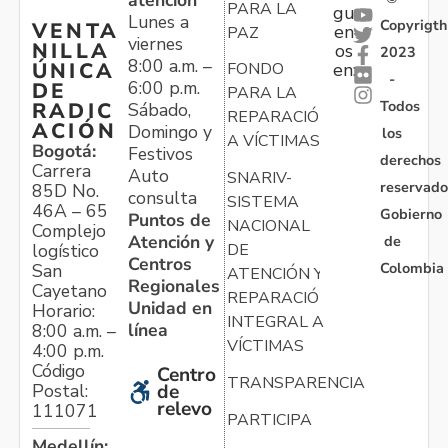
atención
PARA LA
gu
Lunes a
Copyrigth
VENTA
en
PAZ
viernes
NILLA
os
2023
8:00 a.m. –
ÚNICA
FONDO
en:
-
6:00 p.m.
DE
PARA LA
Todos
RADIC
Sábado,
REPARACIÓN
ACIÓN
Domingo y
los
A VÍCTIMAS
Bogotá:
Festivos
derechos
Carrera
Auto
SNARIV-
reservado
85D No.
consulta
SISTEMA
46A – 65
Gobierno
Puntos de
NACIONAL
Complejo
Atención y
de
logístico
DE
Centros
Colombia
San
ATENCIÓN Y
Regionales
Cayetano
REPARACIÓN
Unidad en
Horario:
INTEGRAL A
línea
8:00 a.m. –
VÍCTIMAS
4:00 p.m.
Código
Centro
TRANSPARENCIA
Postal:
de
relevo
111071
PARTICIPA
Medellín: