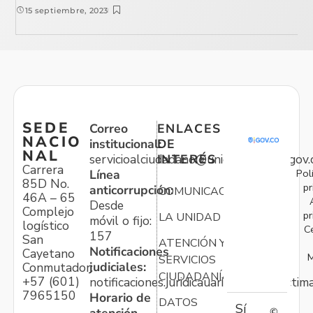
15 septiembre, 2023
SEDE
Correo
ENLACES
NACIO
institucional:
DE
NAL
servicioalciudadano@unidadvictimas.gov.
INTERÉS
Carrera
Pol
Línea
85D No.
pr
anticorrupción:
COMUNICACIONES
46A – 65
Desde
Complejo
pr
LA UNIDAD
móvil o fijo:
logístico
C
157
San
ATENCIÓN Y
Notificaciones
Cayetano
M
SERVICIOS
judiciales:
Conmutador:
CIUDADANÍA
+57 (601)
notificaciones.juridicauariv@unidadvictim
7965150
Horario de
DATOS
Sí
©