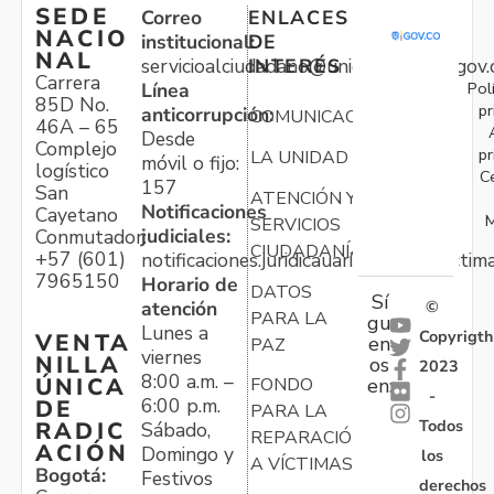
SEDE
Correo
ENLACES
NACIO
institucional:
DE
NAL
servicioalciudadano@unidadvictimas.gov.
INTERÉS
Carrera
Pol
Línea
85D No.
pr
anticorrupción:
COMUNICACIONES
46A – 65
Desde
Complejo
pr
LA UNIDAD
móvil o fijo:
logístico
C
157
San
ATENCIÓN Y
Notificaciones
Cayetano
M
SERVICIOS
judiciales:
Conmutador:
CIUDADANÍA
+57 (601)
notificaciones.juridicauariv@unidadvictim
7965150
Horario de
DATOS
Sí
atención
©
PARA LA
gu
Lunes a
Copyrigth
VENTA
en
PAZ
viernes
NILLA
os
2023
8:00 a.m. –
ÚNICA
FONDO
en:
-
6:00 p.m.
DE
PARA LA
Todos
RADIC
Sábado,
REPARACIÓN
ACIÓN
Domingo y
los
A VÍCTIMAS
Bogotá:
Festivos
derechos