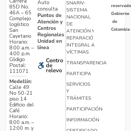
Carrera
Auto
SNARIV-
reservado
85D No.
consulta
SISTEMA
46A – 65
Gobierno
Puntos de
NACIONAL
Complejo
Atención y
de
logístico
DE
Centros
Colombia
San
ATENCIÓN Y
Regionales
Cayetano
REPARACIÓN
Unidad en
Horario:
INTEGRAL A
línea
8:00 a.m. –
VÍCTIMAS
4:00 p.m.
Código
Centro
TRANSPARENCIA
Postal:
de
relevo
111071
PARTICIPA
Medellín:
SERVICIOS
Calle 49
Y
No 50-21
TRÁMITES
piso 14
Edificio del
PARTICIPACIÓN
Café
Horario:
INFORMACIÓN
8:00 a.m. –
12:00 m. y
CERTIFICADO