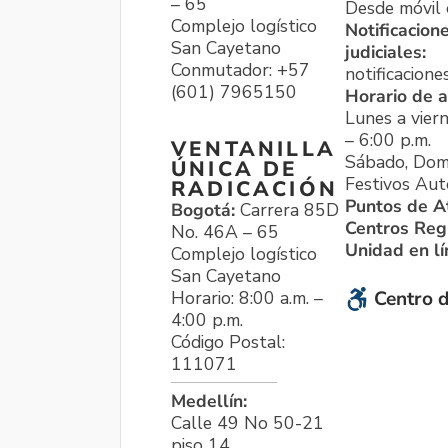
– 65
Desde móvil o
Complejo logístico
Notificacion
San Cayetano
judiciales:
Conmutador: +57
notificacione
(601) 7965150
Horario de a
Lunes a viern
– 6:00 p.m.
VENTANILLA
Sábado, Dom
ÚNICA DE
Festivos Aut
RADICACIÓN
Puntos de A
Bogotá:
Carrera 85D
Centros Reg
No. 46A – 65
Unidad en l
Complejo logístico
San Cayetano
Horario: 8:00 a.m. –
Centro d
4:00 p.m.
Código Postal:
111071
Medellín:
Calle 49 No 50-21
piso 14