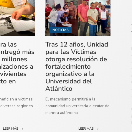
NOTICIAS
ra las
Tras 12 años, Unidad
entregó más
para las Víctimas
 millones
otorga resolución de
izaciones a
fortalecimiento
vivientes
organizativo a la
cto en
Universidad del
Atlántico
efician a víctimas
El mecanismo permitirá a la
diversas regiones
comunidad universitaria ejecutar de
manera autónoma
...
LEER MÁS
LEER MÁS