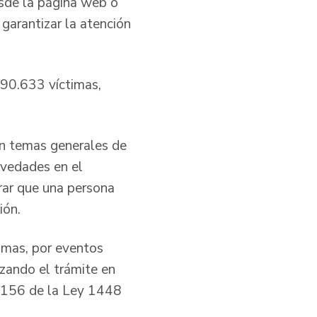
esde la página web o
 garantizar la atención
190.633 víctimas,
on temas generales de
ovedades en el
arar que una persona
ión.
timas, por eventos
izando el trámite en
lo 156 de la Ley 1448