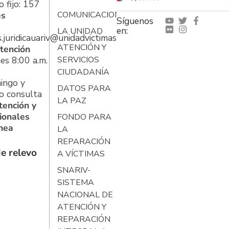
 fijo: 157
es
COMUNICACIONES
Síguenos
en:
LA UNIDAD
s.juridicauariv@unidadvictimas.gov.co
ATENCIÓN Y
tención
es 8:00 a.m.
SERVICIOS
CIUDADANÍA
ingo y
DATOS PARA
o consulta
LA PAZ
tención y
ionales
FONDO PARA
ínea
LA
REPARACIÓN
e relevo
A VÍCTIMAS
SNARIV-
SISTEMA
NACIONAL DE
ATENCIÓN Y
REPARACIÓN