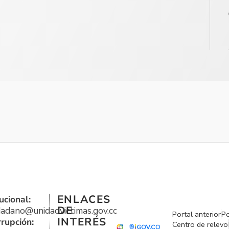
ENLACES
ucional:
DE
udadano@unidadvictimas.gov.co
Portal anterior
Po
INTERÉS
rrupción:
Centro de relevo