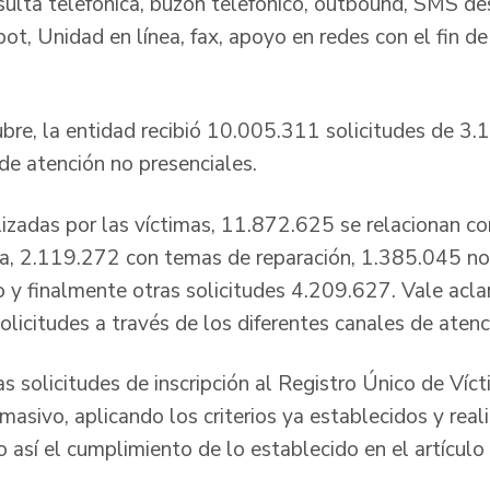
sulta telefónica, buzón telefónico, outbound, SMS d
 bot, Unidad en línea, fax, apoyo en redes con el fin de
mas.
ubre, la entidad recibió 10.005.311 solicitudes de 3.
s de atención no presenciales.
alizadas por las víctimas, 11.872.625 se relacionan c
ia, 2.119.272 con temas de reparación, 1.385.045 n
vo y finalmente otras solicitudes 4.209.627. Vale acl
solicitudes a través de los diferentes canales de atenc
las solicitudes de inscripción al Registro Único de Víc
 masivo, aplicando los criterios ya establecidos y real
o así el cumplimiento de lo establecido en el artícu