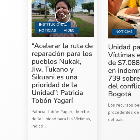
INSTITUCIONAL
NOTICIAS
VIDEO
NOTICIAS
“Acelerar la ruta de
Unidad pa
reparación para los
Víctimas 
pueblos Nukak,
de $7.088
Jiw, Tukano y
en indemn
Sikuani es una
739 sobre
prioridad de la
del confli
Unidad”: Patricia
Bogotá
Tobón Yagarí
Los recursos ben
Patricia Tobón Yagarí, directora
procedentes de 
de la Unidad para las Víctimas,
del país
...
indicó
...