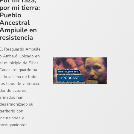
Por mi raza,
por mi tierra:
Pueblo
Ancestral
Ampiuile en
resistencia
El Resguardo Ampuile
o Ambaló, ubicado en
el municipio de Silvia,
Cauca, resguardo ha
sido víctima de todos
#PODCAST
los tipos de violencia,
donde actores
armados han
desarmonizado su
territorio con
incursiones y
hostigamientos.