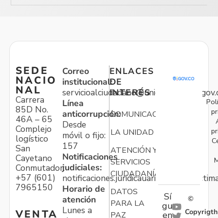
SEDE
Correo
ENLACES
NACIO
institucional:
DE
NAL
servicioalciudadano@unidadvictimas.gov.
INTERÉS
Carrera
Pol
Línea
85D No.
pr
anticorrupción:
COMUNICACIONES
46A – 65
Desde
Complejo
pr
LA UNIDAD
móvil o fijo:
logístico
C
157
San
ATENCIÓN Y
Notificaciones
Cayetano
M
SERVICIOS
judiciales:
Conmutador:
CIUDADANÍA
+57 (601)
notificaciones.juridicauariv@unidadvictim
7965150
Horario de
DATOS
Sí
atención
©
PARA LA
gu
Lunes a
Copyrigth
VENTA
en
PAZ