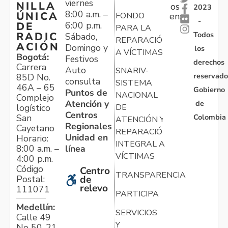
viernes
NILLA
os
2023
8:00 a.m. –
ÚNICA
FONDO
en:
-
6:00 p.m.
DE
PARA LA
Todos
RADIC
Sábado,
REPARACIÓN
ACIÓN
Domingo y
los
A VÍCTIMAS
Bogotá:
Festivos
derechos
Carrera
Auto
SNARIV-
reservado
85D No.
consulta
SISTEMA
46A – 65
Gobierno
Puntos de
NACIONAL
Complejo
Atención y
de
logístico
DE
Centros
Colombia
San
ATENCIÓN Y
Regionales
Cayetano
REPARACIÓN
Unidad en
Horario:
INTEGRAL A
línea
8:00 a.m. –
VÍCTIMAS
4:00 p.m.
Código
Centro
TRANSPARENCIA
Postal:
de
relevo
111071
PARTICIPA
Medellín:
SERVICIOS
Calle 49
Y
No 50-21