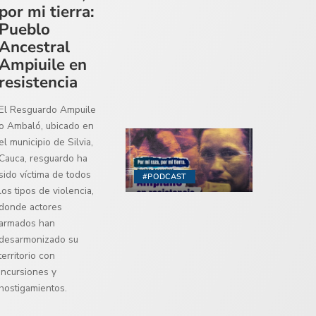
por mi tierra:
Pueblo
Ancestral
Ampiuile en
resistencia
El Resguardo Ampuile
o Ambaló, ubicado en
el municipio de Silvia,
Cauca, resguardo ha
sido víctima de todos
#PODCAST
los tipos de violencia,
donde actores
armados han
desarmonizado su
territorio con
incursiones y
hostigamientos.