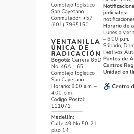
Complejo logístico
Notificacion
San Cayetano
judiciales:
Conmutador: +57
notificacione
(601) 7965150
Horario de a
Lunes a viern
– 6:00 p.m.
VENTANILLA
Sábado, Dom
ÚNICA DE
Festivos Aut
RADICACIÓN
Puntos de A
Bogotá:
Carrera 85D
Centros Reg
No. 46A – 65
Unidad en l
Complejo logístico
San Cayetano
Horario: 8:00 a.m. –
Centro d
4:00 p.m.
Código Postal:
111071
Medellín:
Calle 49 No 50-21
piso 14