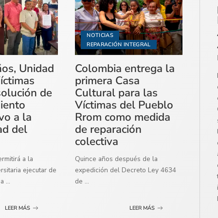
NOTICIAS
REPARACIÓN INTEGRAL
ños, Unidad
Colombia entrega la
íctimas
primera Casa
solución de
Cultural para las
miento
Víctimas del Pueblo
vo a la
Rrom como medida
ad del
de reparación
colectiva
mitirá a la
Quince años después de la
sitaria ejecutar de
expedición del Decreto Ley 4634
ma
...
de
...
LEER MÁS
LEER MÁS