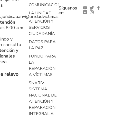
es
COMUNICACIONES
Síguenos
en:
LA UNIDAD
s.juridicauariv@unidadvictimas.gov.co
ATENCIÓN Y
tención
es 8:00 a.m.
SERVICIOS
CIUDADANÍA
ingo y
DATOS PARA
o consulta
LA PAZ
tención y
ionales
FONDO PARA
ínea
LA
REPARACIÓN
e relevo
A VÍCTIMAS
SNARIV-
SISTEMA
NACIONAL DE
ATENCIÓN Y
REPARACIÓN
INTEGRAL A