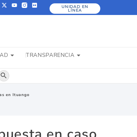
UNIDAD EN
LÍNEA
DAD
TRANSPARENCIA
Botón de búsqueda
as en Ituango
puesta en caso