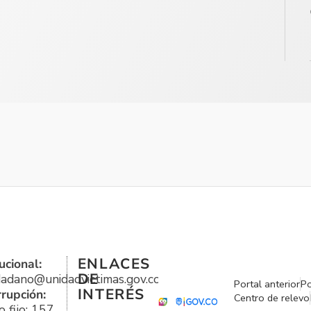
ENLACES
ucional:
DE
udadano@unidadvictimas.gov.co
Portal anterior
Po
INTERÉS
rrupción:
Centro de relevo
 fijo: 157