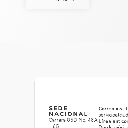
LEER MÁS
SEDE
Correo instit
NACIONAL
servicioalci
Carrera 85D No. 46A
Línea antico
– 65
Desde móvil o