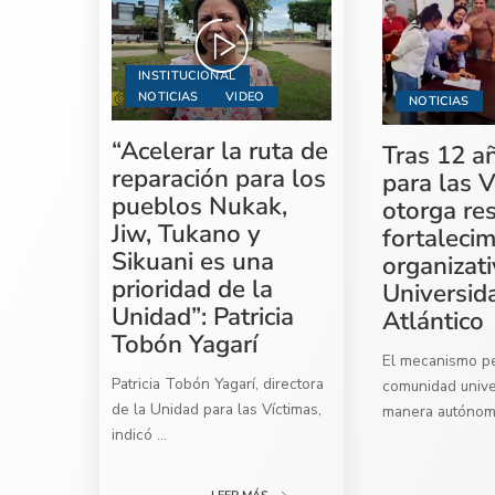
INSTITUCIONAL
NOTICIAS
VIDEO
NOTICIAS
“Acelerar la ruta de
Tras 12 a
reparación para los
para las V
pueblos Nukak,
otorga re
Jiw, Tukano y
fortaleci
Sikuani es una
organizati
prioridad de la
Universid
Unidad”: Patricia
Atlántico
Tobón Yagarí
El mecanismo per
Patricia Tobón Yagarí, directora
comunidad univer
de la Unidad para las Víctimas,
manera autóno
indicó
...