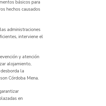
ementos básicos para
tros hechos causados
las administraciones
cientes, interviene el
revención y atención
zar alojamiento,
 desborda la
Wilson Córdoba Mena.
arantizar
splazadas en