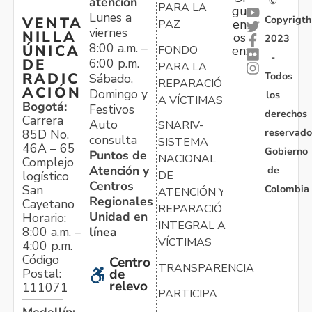
atención
©
PARA LA
gu
Lunes a
Copyrigth
VENTA
en
PAZ
viernes
NILLA
os
2023
8:00 a.m. –
ÚNICA
FONDO
en:
-
6:00 p.m.
DE
PARA LA
Todos
RADIC
Sábado,
REPARACIÓN
ACIÓN
Domingo y
los
A VÍCTIMAS
Bogotá:
Festivos
derechos
Carrera
Auto
SNARIV-
reservado
85D No.
consulta
SISTEMA
46A – 65
Gobierno
Puntos de
NACIONAL
Complejo
Atención y
de
logístico
DE
Centros
Colombia
San
ATENCIÓN Y
Regionales
Cayetano
REPARACIÓN
Unidad en
Horario:
INTEGRAL A
línea
8:00 a.m. –
VÍCTIMAS
4:00 p.m.
Código
Centro
TRANSPARENCIA
Postal:
de
relevo
111071
PARTICIPA