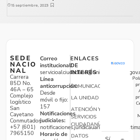
15 septiembre, 2023
SEDE
Correo
ENLACES
NACIO
institucional:
DE
NAL
servicioalciudadano@unidadvictimas.gov.
INTERÉS
Carrera
Pol
Línea
85D No.
pr
anticorrupción:
COMUNICACIONES
46A – 65
Desde
Complejo
pr
LA UNIDAD
móvil o fijo:
logístico
C
157
San
ATENCIÓN Y
Notificaciones
Cayetano
M
SERVICIOS
judiciales:
Conmutador:
CIUDADANÍA
+57 (601)
notificaciones.juridicauariv@unidadvictim
7965150
Horario de
DATOS
Sí