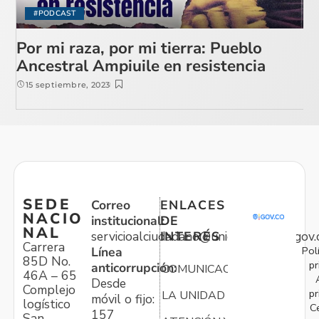
#PODCAST
Por mi raza, por mi tierra: Pueblo
Ancestral Ampiuile en resistencia
15 septiembre, 2023
SEDE
Correo
ENLACES
NACIO
institucional:
DE
NAL
servicioalciudadano@unidadvictimas.gov.
INTERÉS
Carrera
Pol
Línea
85D No.
pr
anticorrupción:
COMUNICACIONES
46A – 65
Desde
Complejo
pr
LA UNIDAD
móvil o fijo:
logístico
C
157
San