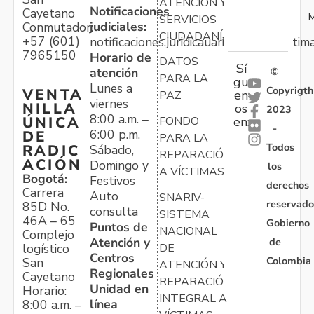
ATENCIÓN Y
Notificaciones
Cayetano
M
SERVICIOS
judiciales:
Conmutador:
CIUDADANÍA
+57 (601)
notificaciones.juridicauariv@unidadvictim
7965150
Horario de
DATOS
Sí
atención
©
PARA LA
gu
Lunes a
Copyrigth
VENTA
en
PAZ
viernes
NILLA
os
2023
8:00 a.m. –
ÚNICA
FONDO
en:
-
6:00 p.m.
DE
PARA LA
Todos
RADIC
Sábado,
REPARACIÓN
ACIÓN
Domingo y
los
A VÍCTIMAS
Bogotá:
Festivos
derechos
Carrera
Auto
SNARIV-
reservado
85D No.
consulta
SISTEMA
46A – 65
Gobierno
Puntos de
NACIONAL
Complejo
Atención y
de
logístico
DE
Centros
Colombia
San
ATENCIÓN Y
Regionales
Cayetano
REPARACIÓN
Unidad en
Horario:
INTEGRAL A
línea
8:00 a.m. –