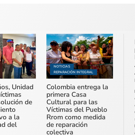
NOTICIAS
REPARACIÓN INTEGRAL
ños, Unidad
Colombia entrega la
íctimas
primera Casa
solución de
Cultural para las
miento
Víctimas del Pueblo
vo a la
Rrom como medida
ad del
de reparación
colectiva