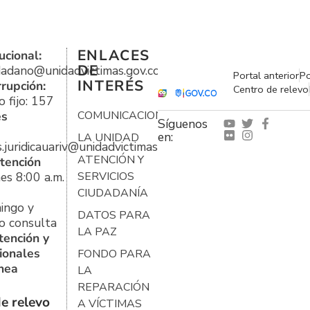
ENLACES
ucional:
DE
udadano@unidadvictimas.gov.co
Portal anterior
Po
INTERÉS
rrupción:
Centro de relevo
 fijo: 157
es
COMUNICACIONES
Síguenos
en:
LA UNIDAD
s.juridicauariv@unidadvictimas.gov.co
ATENCIÓN Y
tención
es 8:00 a.m.
SERVICIOS
CIUDADANÍA
ingo y
DATOS PARA
o consulta
LA PAZ
tención y
ionales
FONDO PARA
ínea
LA
REPARACIÓN
e relevo
A VÍCTIMAS