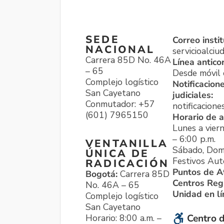
SEDE
Correo instit
NACIONAL
servicioalci
Carrera 85D No. 46A
Línea antico
– 65
Desde móvil o
Complejo logístico
Notificacion
San Cayetano
judiciales:
Conmutador: +57
notificacione
(601) 7965150
Horario de a
Lunes a viern
– 6:00 p.m.
VENTANILLA
Sábado, Dom
ÚNICA DE
Festivos Aut
RADICACIÓN
Puntos de A
Bogotá:
Carrera 85D
Centros Reg
No. 46A – 65
Unidad en l
Complejo logístico
San Cayetano
Horario: 8:00 a.m. –
Centro d