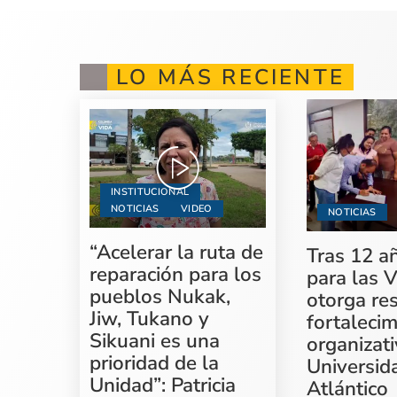
LO MÁS RECIENTE
INSTITUCIONAL
NOTICIAS
VIDEO
NOTICIAS
“Acelerar la ruta de
Tras 12 a
reparación para los
para las V
pueblos Nukak,
otorga re
Jiw, Tukano y
fortaleci
Sikuani es una
organizati
prioridad de la
Universid
Unidad”: Patricia
Atlántico