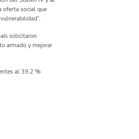
ón del Sisbén IV y al
 oferta social que
vulnerabilidad”.
aís solicitaron
cto armado y mejorar
ientes al 39.2 %