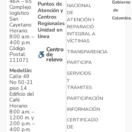
46A – 65
Gobierno
Puntos de
NACIONAL
Complejo
Atención y
de
logístico
DE
Centros
Colombia
San
ATENCIÓN Y
Regionales
Cayetano
REPARACIÓN
Unidad en
Horario:
INTEGRAL A
línea
8:00 a.m. –
VÍCTIMAS
4:00 p.m.
Código
Centro
TRANSPARENCIA
Postal:
de
relevo
111071
PARTICIPA
Medellín:
SERVICIOS
Calle 49
Y
No 50-21
TRÁMITES
piso 14
Edificio del
PARTICIPACIÓN
Café
Horario:
INFORMACIÓN
8:00 a.m. –
12:00 m. y
CERTIFICADO
2:00 p.m. –
DE
4:00 p.m.