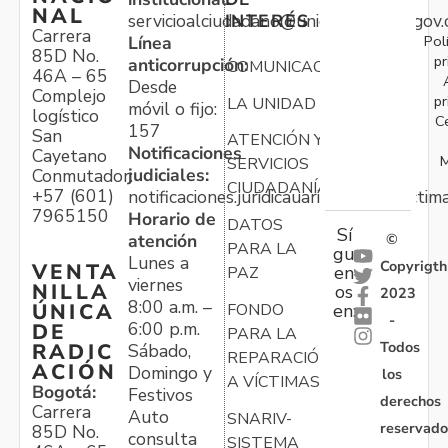
NAL
servicioalciudadano@unidadvictimas.gov.
INTERÉS
Carrera
Pol
Línea
85D No.
pr
anticorrupción:
COMUNICACIONES
46A – 65
Desde
Complejo
pr
LA UNIDAD
móvil o fijo:
logístico
C
157
San
ATENCIÓN Y
Notificaciones
Cayetano
M
SERVICIOS
judiciales:
Conmutador:
CIUDADANÍA
+57 (601)
notificaciones.juridicauariv@unidadvictim
7965150
Horario de
DATOS
Sí
atención
©
PARA LA
gu
Lunes a
Copyrigth
VENTA
en
PAZ
viernes
NILLA
os
2023
8:00 a.m. –
ÚNICA
FONDO
en:
-
6:00 p.m.
DE
PARA LA
Todos
RADIC
Sábado,
REPARACIÓN
ACIÓN
Domingo y
los
A VÍCTIMAS
Bogotá:
Festivos
derechos
Carrera
Auto
SNARIV-
reservado
85D No.
consulta
SISTEMA