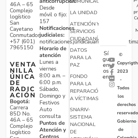
anticorrupción:
COMUNICACIONES
46A – 65
Desde
Complejo
pr
LA UNIDAD
móvil o fijo:
logístico
C
157
San
ATENCIÓN Y
Notificaciones
Cayetano
M
SERVICIOS
judiciales:
Conmutador:
CIUDADANÍA
+57 (601)
notificaciones.juridicauariv@unidadvictim
7965150
Horario de
DATOS
Sí
atención
©
PARA LA
gu
Lunes a
Copyrigth
VENTA
en
PAZ
viernes
NILLA
os
2023
8:00 a.m. –
ÚNICA
FONDO
en:
-
6:00 p.m.
DE
PARA LA
Todos
RADIC
Sábado,
REPARACIÓN
ACIÓN
Domingo y
los
A VÍCTIMAS
Bogotá:
Festivos
derechos
Carrera
Auto
SNARIV-
reservado
85D No.
consulta
SISTEMA
46A – 65
Gobierno
Puntos de
NACIONAL
Complejo
Atención y
de
logístico
DE
Centros
Colombia