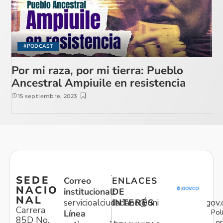
#PODCAST
Por mi raza, por mi tierra: Pueblo
Ancestral Ampiuile en resistencia
15 septiembre, 2023
SEDE
Correo
ENLACES
NACIO
institucional:
DE
NAL
servicioalciudadano@unidadvictimas.gov.
INTERÉS
Carrera
Pol
Línea
85D No.
pr