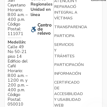
San
ATENCIÓN Y
Regionales
Cayetano
REPARACIÓN
Unidad en
Horario:
INTEGRAL A
línea
8:00 a.m. –
VÍCTIMAS
4:00 p.m.
Código
Centro
TRANSPARENCIA
Postal:
de
relevo
111071
PARTICIPA
Medellín:
SERVICIOS
Calle 49
Y
No 50-21
TRÁMITES
piso 14
Edificio del
PARTICIPACIÓN
Café
Horario:
INFORMACIÓN
8:00 a.m. –
12:00 m. y
CERTIFICADO
2:00 p.m. –
DE
4:00 p.m.
ACCESIBILIDAD
Código
Postal:
Y USABILIDAD
050010
WEB