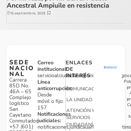
Ancestral Ampiuile en resistencia
15 septiembre, 2023
SEDE
Correo
ENLACES
NACIO
institucional:
DE
NAL
servicioalciudadano@unidadvictimas.gov.
INTERÉS
Carrera
Pol
Línea
85D No.
pr
anticorrupción:
COMUNICACIONES
46A – 65
Desde
Complejo
pr
LA UNIDAD
móvil o fijo:
logístico
C
157
San
ATENCIÓN Y
Notificaciones
Cayetano
M
SERVICIOS
judiciales:
Conmutador:
CIUDADANÍA
+57 (601)
notificaciones.juridicauariv@unidadvictim