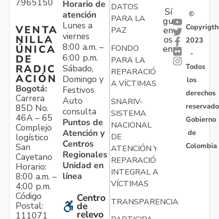
7965150
Horario de
DATOS
Sí
atención
©
PARA LA
gu
Lunes a
Copyrigth
VENTA
en
PAZ
viernes
NILLA
os
2023
8:00 a.m. –
ÚNICA
FONDO
en:
-
6:00 p.m.
DE
PARA LA
Todos
RADIC
Sábado,
REPARACIÓN
ACIÓN
Domingo y
los
A VÍCTIMAS
Bogotá:
Festivos
derechos
Carrera
Auto
SNARIV-
reservado
85D No.
consulta
SISTEMA
46A – 65
Gobierno
Puntos de
NACIONAL
Complejo
Atención y
de
logístico
DE
Centros
Colombia
San
ATENCIÓN Y
Regionales
Cayetano
REPARACIÓN
Unidad en
Horario:
INTEGRAL A
línea
8:00 a.m. –
VÍCTIMAS
4:00 p.m.
Código
Centro
TRANSPARENCIA
Postal:
de
relevo
111071